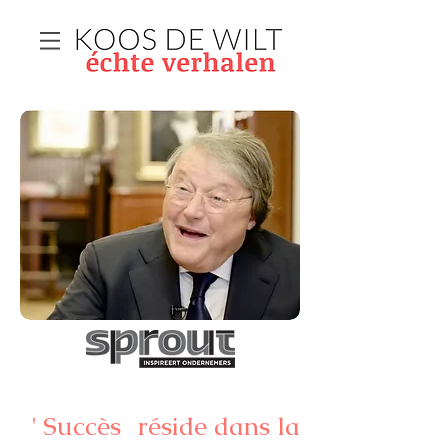
'
Succès
réside dans la