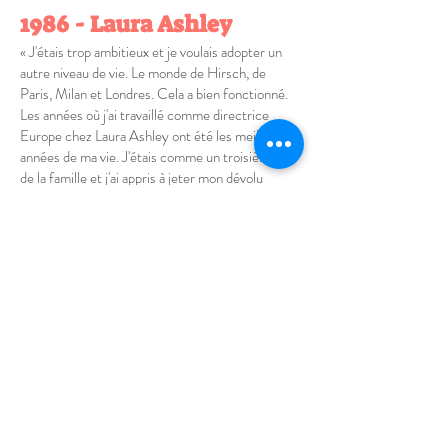
1986 - Laura Ashley
« J'étais trop ambitieux et je voulais adopter un
autre niveau de vie. Le monde de Hirsch, de
Paris, Milan et Londres. Cela a bien fonctionné.
Les années où j'ai travaillé comme directrice
Europe chez Laura Ashley ont été les meilleures
années de ma vie. J'étais comme un troisième fils
de la famille et j'ai appris à jeter mon dévolu
dessus. C'était une entreprise avec un ratio
hommes/femmes de 56 sur trois mille, j'avais
mon propre avion et le matin je devais regarder
sur les serviettes des hôtels pour voir dans quelle
ville j'étais. Au final, tout ce voyage a coûté mon
mariage, je n'ai presque pas vu mes fils. J'étais si
agité. Mon frère Martin m'a dit que si je
continuais comme ça, ça me tuerait. A 39 ans,
j'étais complètement vide mentalement et
physiquement. Sir Bernard Ashley, le mari de
Laura, m'a proposé de me prêter son bateau pour
récupérer et reprendre le travail, mais ça a été