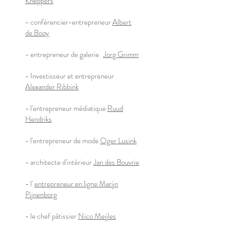
Kneppers
- conférencier-entrepreneur
Albert
de Booy
- entrepreneur de galerie
Jorg Grimm
- Investisseur et entrepreneur
Alexander Ribbink
- l'entrepreneur médiatique
Ruud
Hendriks
- l'entrepreneur de mode
Oger Lusink
- architecte d'intérieur
Jan des Bouvrie
- l'
entrepreneur en ligne Marijn
Pijnenborg
- le chef pâtissier
Nico Meijles