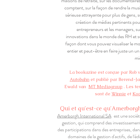
maisons de retraite, sur les documentaires
comptent, sur la façon de rendre la mus
sérieuse attrayante pour plus de gens, s
création de médias pertinents pour
entrepreneurs et les managers, su
innovations dans le monde des RH et su
façon dont vous pouvez visualiser le m
entier et peut-être en faire juste un u
mi
La bookazine est conçue par Rob 
Autobahn
et publié par Berend-Ja
Ewald van
MT Mediagroup
. Les te
sont de
Winnie
et
Ko
Qui et qu'est-ce qu'Amerborgh
Amerborgh International SA
est une sociét
gestion, qui comprend des investissement
des participations dans des entreprises, dan
domaines de la gestion d'actifs, de l'éd