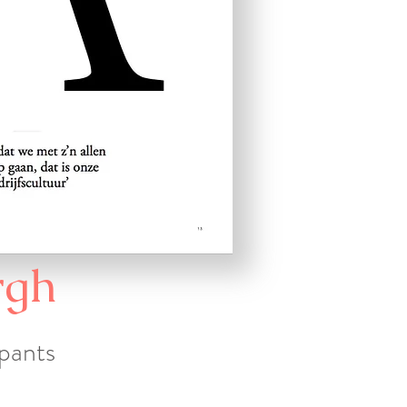
rgh
ipants