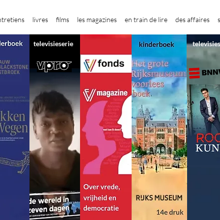
ntretiens
livres
films
les magazines
en train de lire
des affaires
televisieserie
televisie