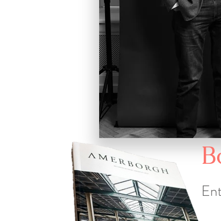
B
Ent