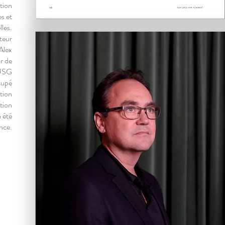
otion
es et
lles.
cteur
Alex
r de
 USG
cupé
ction
tion
 été
nce.