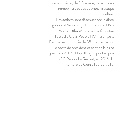
cross-média, de l'hôtellerie, de la prom
immobilière et des activités artistiqu
culture
Les actions sont détenues par le dire
général d'Amerborgh International NV, 
Mulder. Alex Mulder est le fondateu
l'actuelle USG People NV. Il a dirigé
People pendant près de 35 ans, où il a oc
le poste de président et chef de la dire
jusqu'en 2006. De 2006 jusqu'à l'acquisi
d'USG People by Recruit, en 2016, il a
membre du Conseil de Surveilla