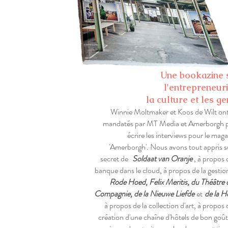
Une bookazine 
l'entrepreneuri
la culture et les ge
Winnie Moltmaker et Koos de Wilt ont
mandatés par MT Media et Amerborgh 
écrire les interviews pour le mag
'Amerborgh'. Nous avons tout appris su
secret de
Soldaat van Oranje
, à propos 
banque dans le cloud, à propos de la gestio
Rode Hoed, Felix Meritis, du Théâtre d
Compagnie, de la Nieuwe Liefde
et
de la 
à propos de la collection d'art, à propos 
création d'une chaîne d'hôtels de bon goût