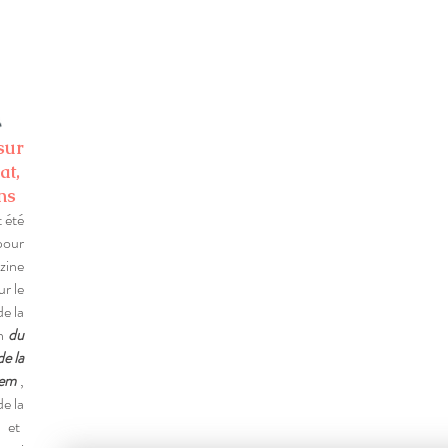
A propos de 
sur
at,
ns
 été
pour
azine
r le
de la
n
du
e la
Hem
,
de la
et