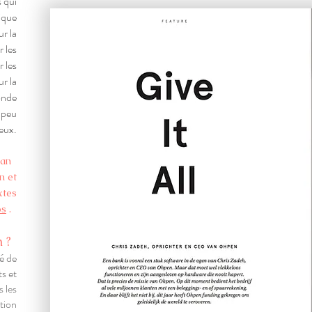
 qui
ique
ur la
 les
r les
r la
onde
n peu
eux.
van
n et
xtes
os
.
 ?
é de
s et
s les
ition