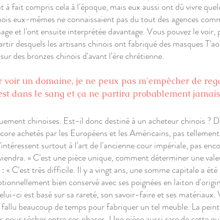
 à fait compris cela à l'époque, mais eux aussi ont dû vivre q
hinois eux-mêmes ne connaissaient pas du tout des agences comme 
ge et l'ont ensuite interprétée davantage. Vous pouvez le voir, 
artir desquels les artisans chinois ont fabriqué des masques T'a
 sur des bronzes chinois d'avant l'ère chrétienne.
 voir un domaine, je ne peux pas m'empêcher de reg
'est dans le sang et ça ne partira probablement jamais
quement chinoises. Est-il donc destiné à un acheteur chinois ? D
e achetés par les Européens et les Américains, pas tellement p
'intéressent surtout à l'art de l'ancienne cour impériale, pas enc
 viendra. » C'est une pièce unique, comment déterminer une valeur
« C'est très difficile. Il y a vingt ans, une somme capitale a ét
onnellement bien conservé avec ses poignées en laiton d'origin
ui-ci est basé sur sa rareté, son savoir-faire et ses matériaux. 
l a fallu beaucoup de temps pour fabriquer un tel meuble. La pein
is pour sécher entre ces phases. Une pièce aussi rare de cette qu