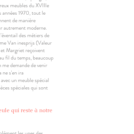
breux meubles du XVIIIe
 années 1970, tout le
ionnent de manière
ieur autrement moderne.
l'éventail des métiers de
ramme Van inesprijs (Valeur
o et Margriet reçoivent
 au fil du temps, beaucoup
on me demande de venir
 ne s'en ira
t avec un meuble spécial
ièces spéciales qui sont
eule qui reste à notre
solément les unes des