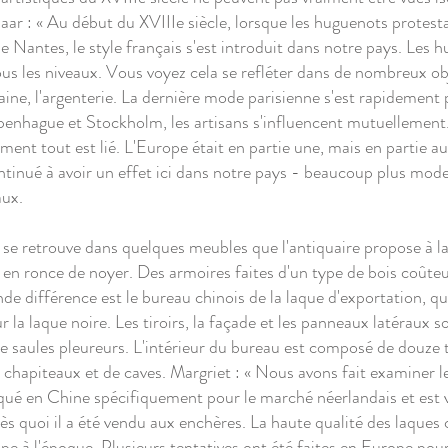
elaar : « Au début du XVIIIe siècle, lorsque les huguenots protest
 de Nantes, le style français s'est introduit dans notre pays. Les
ous les niveaux. Vous voyez cela se refléter dans de nombreux obje
elaine, l'argenterie. La dernière mode parisienne s'est rapidemen
enhague et Stockholm, les artisans s'influencent mutuellement. 
ment tout est lié. L'Europe était en partie une, mais en partie au
tinué à avoir un effet ici dans notre pays - beaucoup plus mode
aux.
 se retrouve dans quelques meubles que l'antiquaire propose à la 
ronce de noyer. Des armoires faites d'un type de bois coûteux
de différence est le bureau chinois de la laque d'exportation, q
r la laque noire. Les tiroirs, la façade et les panneaux latéraux 
de saules pleureurs. L'intérieur du bureau est composé de douze ti
e chapiteaux et de caves. Margriet : « Nous avons fait examiner 
briqué en Chine spécifiquement pour le marché néerlandais et es
 quoi il a été vendu aux enchères. La haute qualité des laques 
 à l'époque. Plusieurs tentatives ont été faites en Europe pour 