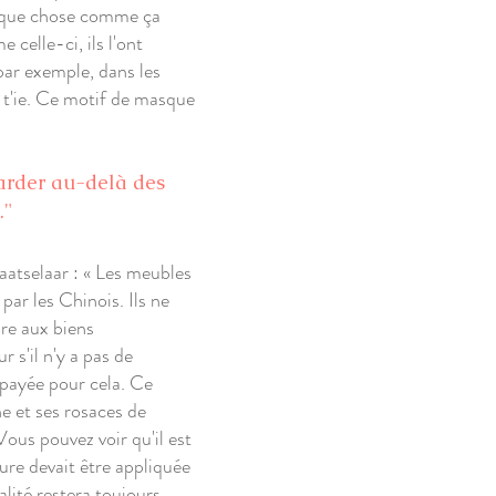
uelque chose comme ça
celle-ci, ils l'ont
par exemple, dans les
o t'ie. Ce motif de masque
arder au-delà des
."
aatselaar : « Les meubles
ar les Chinois. Ils ne
ore aux biens
 s'il n'y a pas de
é payée pour cela. Ce
e et ses rosaces de
Vous pouvez voir qu'il est
ture devait être appliquée
alité restera toujours