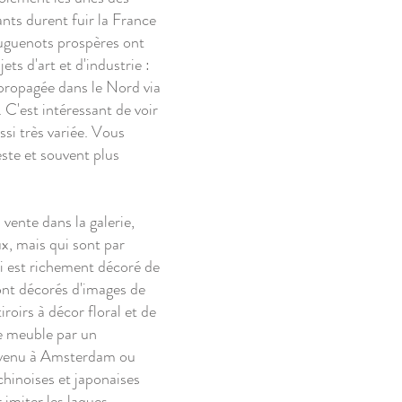
ants durent fuir la France
 huguenots prospères ont
ts d'art et d'industrie :
t propagée dans le Nord via
C'est intéressant de voir
ssi très variée. Vous
ste et souvent plus
vente dans la galerie,
, mais qui sont par
ui est richement décoré de
sont décorés d'images de
roirs à décor floral et de
le meuble par un
t venu à Amsterdam ou
chinoises et japonaises
imiter les laques