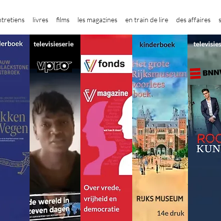
ntretiens
livres
films
les magazines
en train de lire
des affaires
televisieserie
televisie