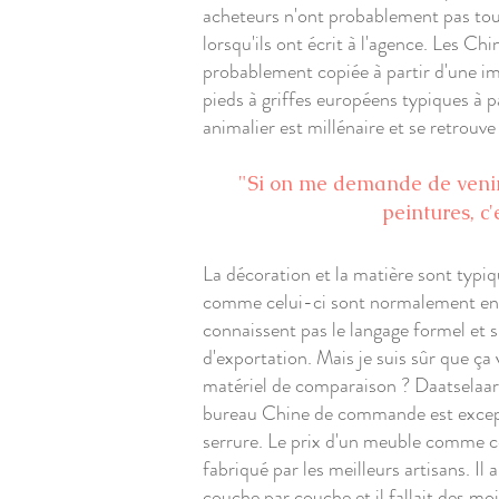
acheteurs n'ont probablement pas tout
lorsqu'ils ont écrit à l'agence. Les C
probablement copiée à partir d'une ima
pieds à griffes européens typiques à p
animalier est millénaire et se retrouve
"Si on me demande de venir
peintures, c
La décoration et la matière sont typi
comme celui-ci sont normalement encor
connaissent pas le langage formel et s
d'exportation. Mais je suis sûr que ça
matériel de comparaison ? Daatselaar : 
bureau Chine de commande est excepti
serrure. Le prix d'un meuble comme cel
fabriqué par les meilleurs artisans. I
couche par couche et il fallait des mo