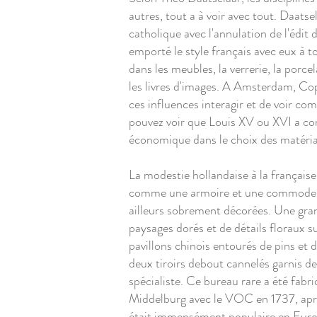
autres, tout a à voir avec tout. Daats
catholique avec l'annulation de l'édit
emporté le style français avec eux à t
dans les meubles, la verrerie, la porc
les livres d'images. A Amsterdam, Cop
ces influences interagir et de voir com
pouvez voir que Louis XV ou XVI a con
économique dans le choix des matéri
La modestie hollandaise à la française
comme une armoire et une commode en 
ailleurs sobrement décorées. Une gran
paysages dorés et de détails floraux su
pavillons chinois entourés de pins et 
deux tiroirs debout cannelés garnis d
spécialiste. Ce bureau rare a été fa
Middelburg avec le VOC en 1737, après
était immensément populaire en Europe