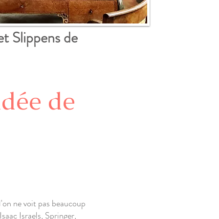
et Slippens de
idée de
l'on ne voit pas beaucoup
Isaac Israels, Springer,