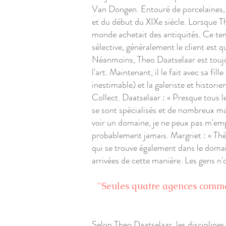
Van Dongen. Entouré de porcelaines, 
et du début du XIXe siècle. Lorsque 
monde achetait des antiquités. Ce temp
sélective, généralement le client est
Néanmoins, Theo Daatselaar est toujour
l'art. Maintenant, il le fait avec sa fi
inestimable) et la galeriste et histori
Collect. Daatselaar : « Presque tous l
se sont spécialisés et de nombreux m
voir un domaine, je ne peux pas m'empê
probablement jamais. Margriet : « Thé
qui se trouve également dans le domain
arrivées de cette manière. Les gens n'o
"Seules quatre agences comme c
​
Selon Theo Daatselaar, les disciplines