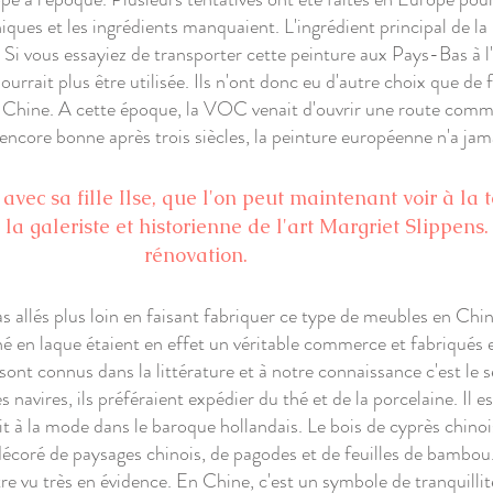
iques et les ingrédients manquaient. L'ingrédient principal de la 
 Si vous essayiez de transporter cette peinture aux Pays-Bas à l'
urrait plus être utilisée. Ils n'ont donc eu d'autre choix que de
 Chine. A cette époque, la VOC venait d'ouvrir une route comme
ncore bonne après trois siècles, la peinture européenne n'a jamai
vec sa fille Ilse, que l'on peut maintenant voir à la t
 la galeriste et historienne de l'art Margriet Slippens.
rénovation.
 allés plus loin en faisant fabriquer ce type de meubles en Chin
thé en laque étaient en effet un véritable commerce et fabriqués
nt connus dans la littérature et à notre connaissance c'est le se
 navires, ils préféraient expédier du thé et de la porcelaine. Il 
it à la mode dans le baroque hollandais. Le bois de cyprès chinois
écoré de paysages chinois, de pagodes et de feuilles de bambou. A
re vu très en évidence. En Chine, c'est un symbole de tranquillit