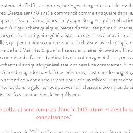
poteries de Delft, sculptures, horloges et argenterie et de nom
Theo Daatselaar (70 ans) a commencé comme antiquaire dans les
s est révolu. De nos jours, il n'y a que des gens qui le collect
 quelqu'un qui achète quelques pièces d'antiquités pour un intér
s resté un antiquaire généraliste, l'un des rares à couvrir tout 
lle Ilse, qui peut maintenant être vue à la télévision avec le prog
enne de l'art Margriet Slippens. Ilse est en pleine rénovation, The
es marchands d'art et d'antiquités étaient des généralistes, mais
archands d'antiquités généralistes ont cessé de commercer. Si 
cher de regarder au-delà des peintures, c'est dans le sang et ça
o se rend souvent quelque part pour voir un tableau puis revien
e. Ici, dans la galerie, vous pouvez voir plusieurs exemples de p
nt parfois aucune idée de ce qu'ils ont.
elle-ci sont connues dans la littérature et c'est la s
connaissance."
 artistiques du XVIIIe siècle ne peuvent pas vraiment être vues i