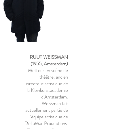
RUUT WEISSMAN
(1955, Amsterdam)
Metteur en scène de
théâtre, ancien
directeur artistique de
la Kleinkunstacademie
d'Amsterdam.
Weissman fait
actuellement partie de
l'équipe artistique de
DeLaMar Productions.