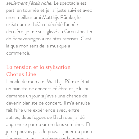
seulement j'étais riche.
Le spectacle est
parti en tournée et je l'ai juste suivi et avec
mon meilleur ami Matthijs Rümke, le
créateur de théâtre décédé l'année
dernière, je me suis glissé au Circustheater
de Scheveningen à maintes reprises. C'est
là que mon sens de la musique a
commencé.
La tension et la stylisation -
Chorus Line
L'oncle de mon ami Matthijs Rümke était
un pianiste de concert célèbre et je lui ai
demandé un jour si j'avais une chance de
devenir pianiste de concert. Il m'a ensuite
fait faire une expérience avec, entre
autres, deux fugues de Bach que j'ai dû
apprendre par cœur en deux semaines. Et
je ne pouvais pas. Je pouvais jouer du piano
à merveille, mais je n'avais pas la mémoire