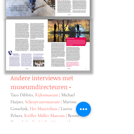
Andere interviews met
museumdirecteuren
•
Taco Dibbits,
Rijksmuseum
|
Michael
Huijser,
Scheepvaartmuseum
|
Martine
Gosselink,
Het Mauritshuis
|
Lisette
Pelsers,
Kröller Müller Museum
|
Benno
Tempel,
Kröller Müller Museum
|
Joop van
Caldenborgh,
Museum Voorlinden
|
Bart