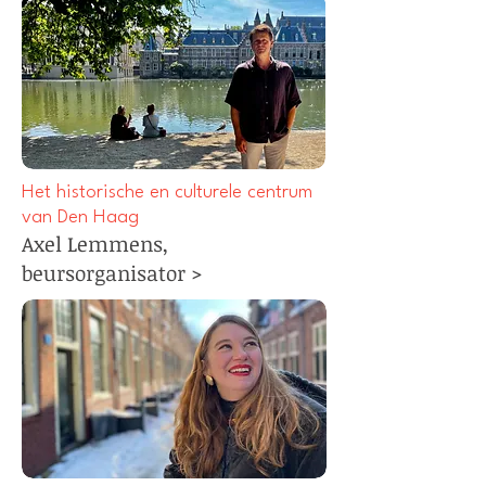
Het historische en culturele centrum
van Den Haag
Axel Lemmens,
b
eursorganisator
>