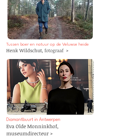
Tussen boer en natuur op de Veluwse heide
Henk Wildschut,
fotograaf
>
Diamantbuurt in Antwerpen
Eva Olde Monninkhof,
museumdirecteur >