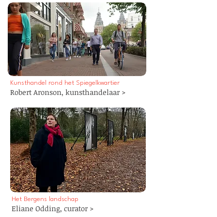
Kunsthandel rond het Spiegelkwartier
Robert Aronson,
kunsthandelaar
>
Het Bergens landschap
Eliane Odding,
curator
>