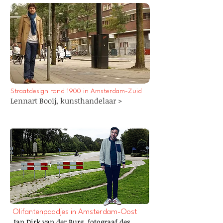
Straatdesign rond 1900 in Amsterdam-Zuid
Lennart Booij,
kunsthandelaar
>
Olifantenpaadjes in Amsterdam-Oost
Jan Dirk van der Burg, fotograaf des