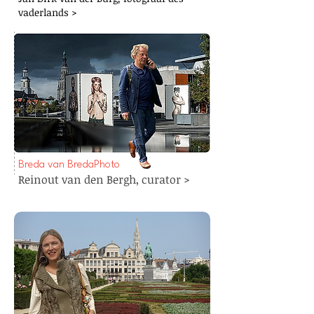
vaderlands >
Breda van BredaPhoto
Reinout van den Bergh, curator >