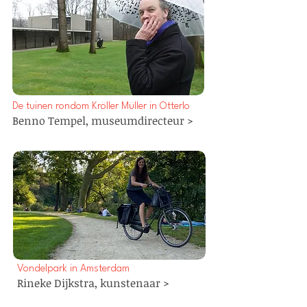
De tuinen rondom Kröller Müller in Otterlo
Benno Tempel,
museumdirecteur
>
Vondelpark in Amsterdam
Rineke Dijkstra,
kunstenaar
>