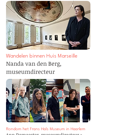
Wandelen binnen Huis Marseille
Nanda van den Berg,
museumdirecteur
Rondom
het Frans Hals Museum in Haarlem
Ann Demeester,
museumdirecteur
>