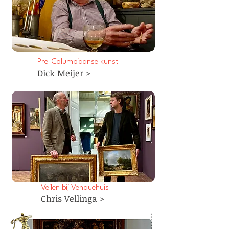
Pre-Columbiaanse kunst
Dick Meijer >
Veilen bij Venduehuis
Chris Vellinga >