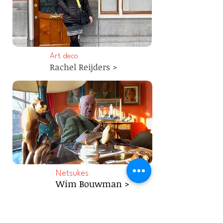
Art deco
Rachel Reijders >
Netsukes
Wim Bouwman >