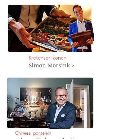
Kretenser ikonen
Simon Morsink >
Chinees porselein