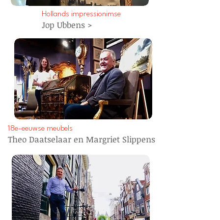
Hollands impressionimse
Jop Ubbens >
18e-eeuwse meubels
Theo Daatselaar en Margriet Slippens >