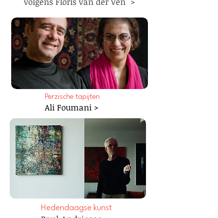
volgens Floris van der Ven >
Perzische tapijten
Ali Foumani >
Hedendaagse kunst