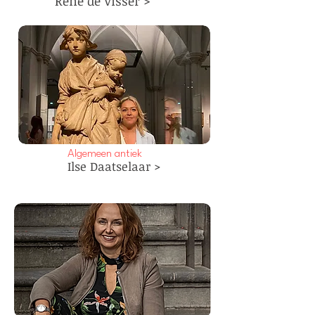
René de Visser >
Algemeen antiek
Ilse Daatselaar >