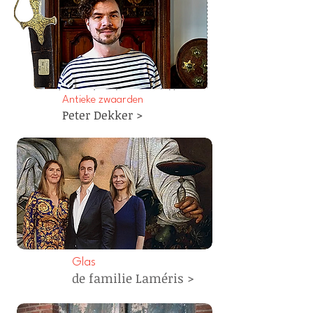
Antieke zwaarden
Peter Dekker >
Glas
de familie Laméris >