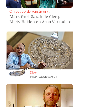
Onrust op de kunstmarkt
Mark Grol, Sarah de Clerq,
Miety
Heiden
en Arno Verkade >
Zilver
Emiel Aardewerk >