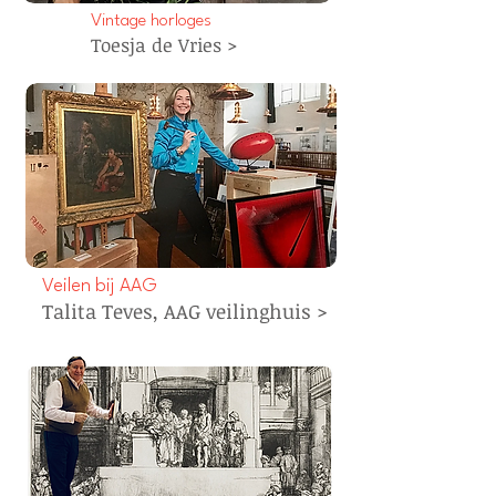
Vintage horloges
Toesja de Vries >
Veilen bij AAG
Talita Teves, AAG veilinghuis >