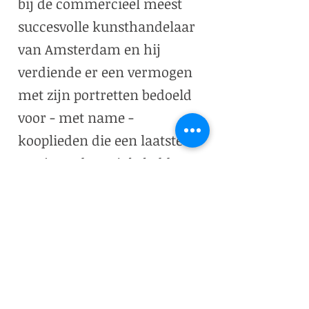
bij de commercieel meest
succesvolle kunsthandelaar
van Amsterdam en hij
verdiende er een vermogen
met zijn portretten bedoeld
voor - met name -
kooplieden die een laatste
trapje op de sociale ladder
wilden nemen. Hij werd met
recht een yuppy-miljonair
die wist wat hij waard was.
Als je een schilder uit
de Hollandse Gouden