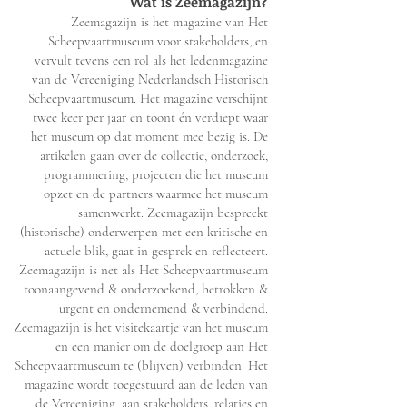
Wat is Zeemaga
zijn?
Zeemagazijn is het magazine van Het
Scheepvaartmuseum voor stakeholders, en
vervult tevens een rol als het ledenmagazine
van de Vereeniging Nederlandsch Historisch
Scheepvaartmuseum. Het magazine verschijnt
twee keer per jaar en toont én verdiept waar
het museum op dat moment mee bezig is. De
artikelen gaan over de collectie, onderzoek,
programmering, projecten die het museum
opzet en de partners waarmee het museum
samenwerkt. Zeemagazijn bespreekt
(historische) onderwerpen met een kritische en
actuele blik, gaat in gesprek en reflecteert.
Zeemagazijn is net als Het Scheepvaartmuseum
toonaangevend & onderzoekend, betrokken &
urgent en ondernemend & verbindend.
Zeemagazijn is het visitekaartje van het museum
en een manier om de doelgroep aan Het
Scheepvaartmuseum te (blijven) verbinden. Het
magazine wordt toegestuurd aan de leden van
de Vereeniging, aan stakeholders, relaties en