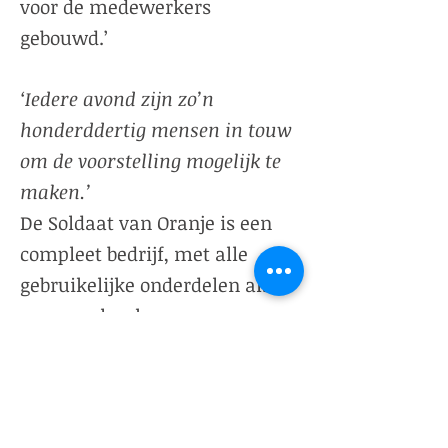
voor de medewerkers
gebouwd.’
‘Iedere avond zijn zo’n
honderddertig mensen in touw
om de voorstelling mogelijk te
maken.’
De Soldaat van Oranje is een
compleet bedrijf, met alle
gebruikelijke onderdelen als
personeelszaken,
administratie, financiën en
sales. Maar dan in een
bijzonder jasje gestoken. Harry:
‘Iedere avond zijn zo’n