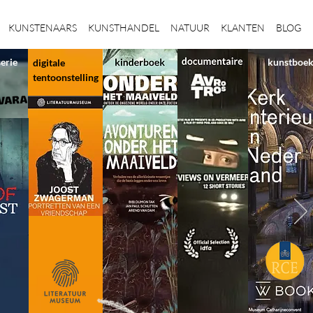
KUNSTENAARS
KUNSTHANDEL
NATUUR
KLANTEN
BLOG
serie
kunstboe
digitale
tentoonstelling