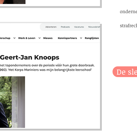
ondern
strafre
De sl