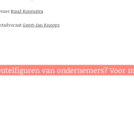
emer
Ruud Koornstra
chtadvocaat
Geert-Jan Knoops
eutelfiguren van ondernemers? Voor m