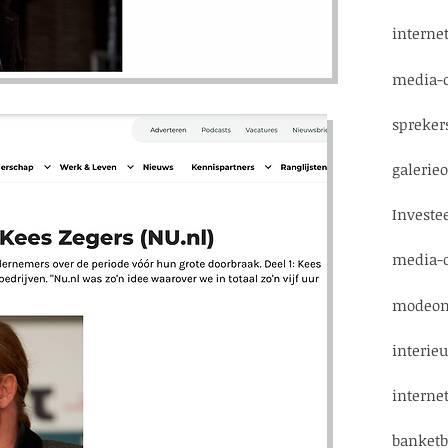
intern
media-
spreke
galeri
Investe
media-
modeo
interie
intern
banket