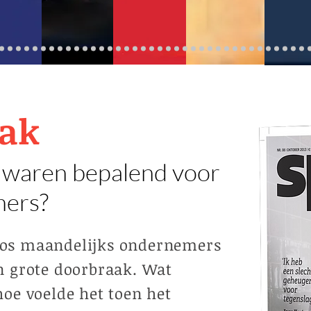
aak
waren bepalend voor
mers?
oos maandelijks ondernemers
n grote doorbraak. Wat
hoe voelde het toen het