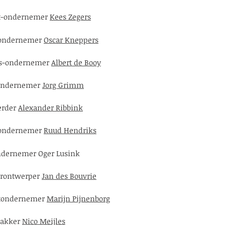
et-ondernemer
Kees Zegers
ondernemer
Oscar Kneppers
rs-ondernemer
Albert de Booy
eondernemer
Jorg Grimm
erder
Alexander Ribbink
ondernemer
Ruud Hendriks
ndernemer
Oger Lusink
urontwerper
Jan des Bouvrie
etondernemer
Marijn Pijnenborg
bakker
Nico Meijles