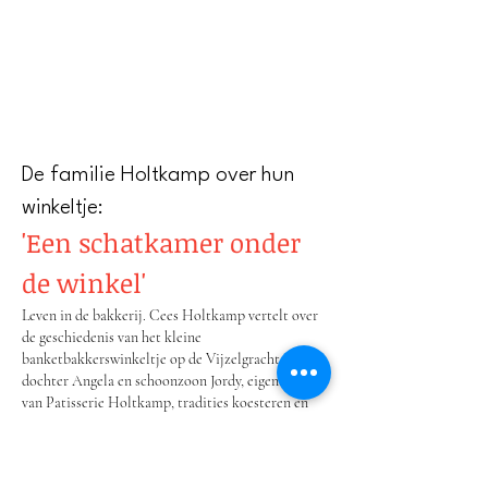
De familie Holtkamp over hun
winkeltje:
'Een schatkamer onder
de winkel'
Leven in de bakkerij. Cees Holtkamp vertelt over
de geschiedenis van het kleine
banketbakkerswinkeltje op de Vijzelgracht waar
dochter Angela en schoonzoon Jordy, eigenaren
van Patisserie Holtkamp, tradities koesteren en
voortzetten.
S I N D S 1 9 6 9