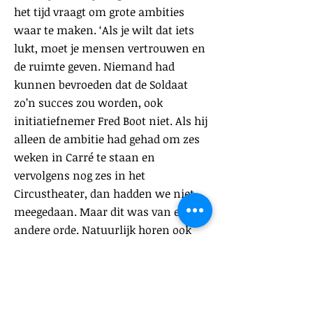
het tijd vraagt om grote ambities
waar te maken. ‘Als je wilt dat iets
lukt, moet je mensen vertrouwen en
de ruimte geven. Niemand had
kunnen bevroeden dat de Soldaat
zo’n succes zou worden, ook
initiatiefnemer Fred Boot niet. Als hij
alleen de ambitie had gehad om zes
weken in Carré te staan en
vervolgens nog zes in het
Circustheater, dan hadden we niet
meegedaan. Maar dit was van een
andere orde. Natuurlijk horen ook
tegenslagen bij zo’n project, maar
ook daar kun je anders tegenaan
kijken. Toen de Dakota naar het
theater werd vervoerd en onder een