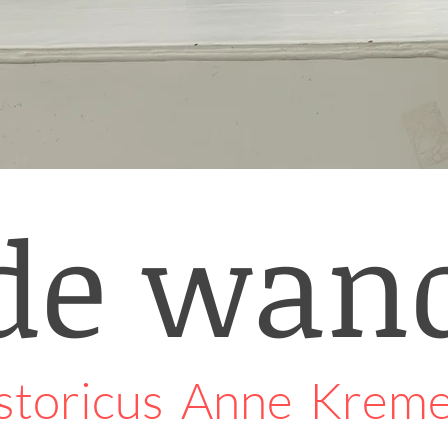
de wan
storicus Anne Kremer