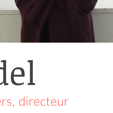
del
s, directeur