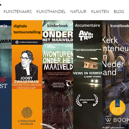
KUNSTENAARS
KUNSTHANDEL
NATUUR
KLANTEN
BLOG
serie
kunstboe
digitale
tentoonstelling