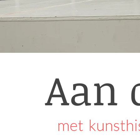
Aan 
met kunsthi