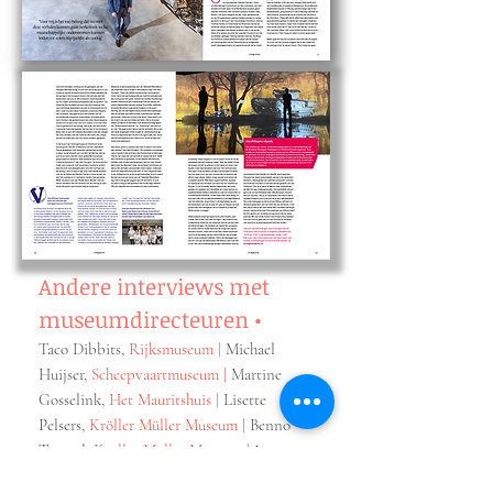
Andere interviews met
museumdirecteuren
•
Taco Dibbits,
Rijksmuseum
|
Michael
Huijser,
Scheepvaartmuseum
|
Martine
Gosselink,
Het Mauritshuis
|
Lisette
Pelsers,
Kröller Müller Museum
|
Benno
Tempel,
Kröller Müller Museum
|
Joop van
Caldenborgh,
Museum Voorlinden
|
Bart