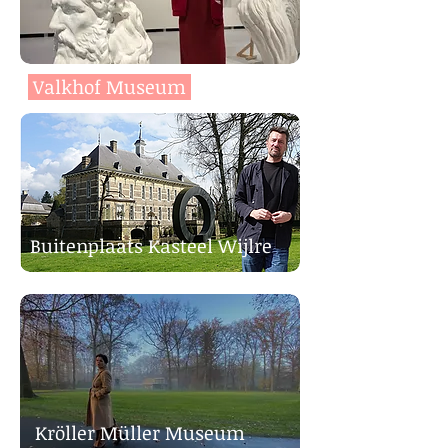
Valkhof Museum
Buitenplaats Kasteel Wijlre
Kröller M
üller Museum