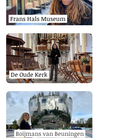
Frans Hals Muse
um
De Oude
Kerk
Boijmans van Beuningen