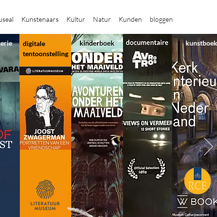
seal
Kunstenaars
Kultur
Natur
Kunden
bloggen
serie
kunstboe
digitale
tentoonstelling