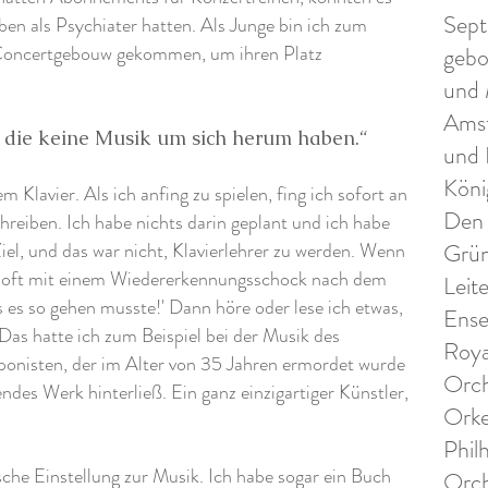
Sept
Leben als Psychiater hatten. Als Junge bin ich zum
 Concertgebouw gekommen, um ihren Platz
gebo
und 
Amst
, die keine Musik um sich herum haben.“
und 
Köni
 Klavier. Als ich anfing zu spielen, fing ich sofort an
Den 
reiben. Ich habe nichts darin geplant und ich habe
Ziel, und das war nicht, Klavierlehrer zu werden. Wenn
Grün
 oft mit einem Wiedererkennungsschock nach dem
Leit
 es so gehen musste!' Dann höre oder lese ich etwas,
Ense
Das hatte ich zum Beispiel bei der Musik des
Roya
onisten, der im Alter von 35 Jahren ermordet wurde
Orch
ndes Werk hinterließ. Ein ganz einzigartiger Künstler,
Orke
Phil
sche Einstellung zur Musik. Ich habe sogar ein Buch
Orch