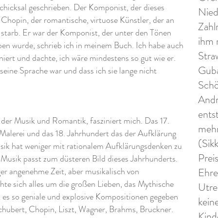
chicksal geschrieben. Der Komponist, der dieses
Nied
r Chopin, der romantische, virtuose Künstler, der an
Zahl
n starb. Er war der Komponist, der unter den Tönen
ihm 
ben wurde, schrieb ich in meinem Buch. Ich habe auch
Straw
rt und dachte, ich wäre mindestens so gut wie er.
Guba
seine Sprache war und dass ich sie lange nicht
Schö
Andr
ents
 der Musik und Romantik, fasziniert mich. Das 17.
mehr
Malerei und das 18. Jahrhundert das der Aufklärung
(Sik
sik hat weniger mit rationalem Aufklärungsdenken zu
Prei
 Musik passt zum düsteren Bild dieses Jahrhunderts.
ger angenehme Zeit, aber musikalisch von
Ehre
te sich alles um die großen Lieben, das Mythische
Utre
 es so geniale und explosive Kompositionen gegeben
kein
chubert, Chopin, Liszt, Wagner, Brahms, Bruckner.
Kind