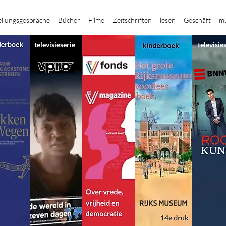
ellungsgespräche
Bücher
Filme
Zeitschriften
lesen
Geschäft
mu
televisieserie
televisie