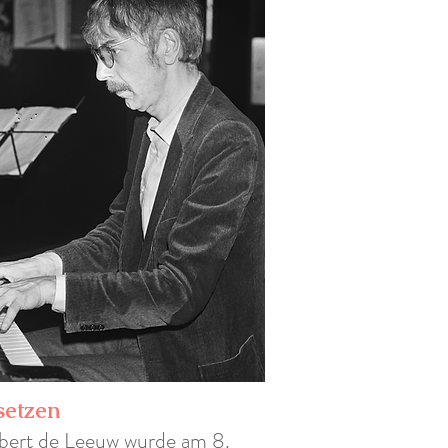
setzen
bert de Leeuw wurde am 8.