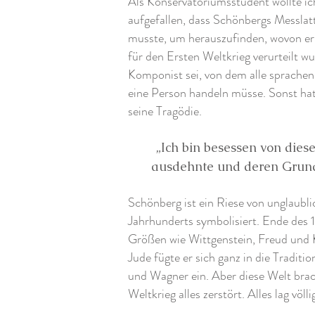
Als Konservatoriumsstudent wollte ich
aufgefallen, dass Schönbergs Messlat
musste, um herauszufinden, wovon er 
für den Ersten Weltkrieg verurteilt wu
Komponist sei, von dem alle sprachen.
eine Person handeln müsse. Sonst hat
seine Tragödie.
„Ich bin besessen von dies
ausdehnte und deren Grundto
Schönberg ist ein Riese von unglaubl
Jahrhunderts symbolisiert. Ende des 
Größen wie Wittgenstein, Freud und Ko
Jude fügte er sich ganz in die Tradit
und Wagner ein. Aber diese Welt brach
Weltkrieg alles zerstört. Alles lag völ