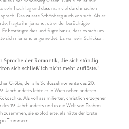
 alles über Schönberg wissen. Natürlich ist mir
te sehr hoch lag und dass man viel durchmachen
sprach. Das wusste Schönberg auch von sich. Als er
rde, fragte ihn jemand, ob er der berüchtigte
 Er bestätigte dies und fügte hinzu, dass es sich um
te sich niemand angemeldet. Es war sein Schicksal,
er Sprache der Romantik, die sich ständig
n sich schließlich nicht mehr auflöste.“
icher Größe, der alle Schlüsselmomente des 20.
19. Jahrhunderts lebte er in Wien neben anderen
koschka. Als voll assimilierter, christlich erzogener
ion des 19. Jahrhunderts und in die Welt von Brahms
 zusammen, sie explodierte, als hätte der Erste
lig in Trümmern.