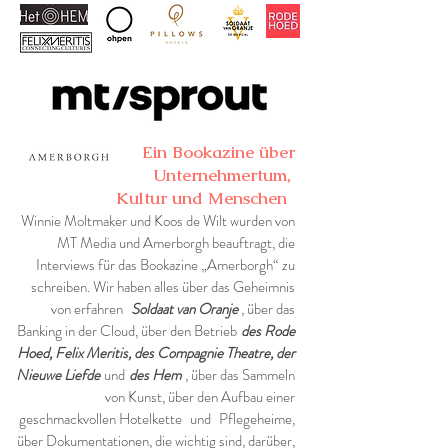
Ein Bookazine über
Unternehmertum,
Kultur und Menschen
Winnie Moltmaker und Koos de Wilt wurden von
MT Media und Amerborgh beauftragt, die
Interviews für das Bookazine „Amerborgh“ zu
schreiben. Wir haben alles über das Geheimnis
von erfahren
Soldaat van Oranje
, über das
Banking in der Cloud, über den Betrieb
des Rode
Hoed, Felix Meritis, des Compagnie Theatre, der
Nieuwe Liefde
und
des Hem
, über das Sammeln
von Kunst, über den Aufbau einer
geschmackvollen Hotelkette
und
Pflegeheime,
über Dokumentationen, die wichtig sind, darüber,