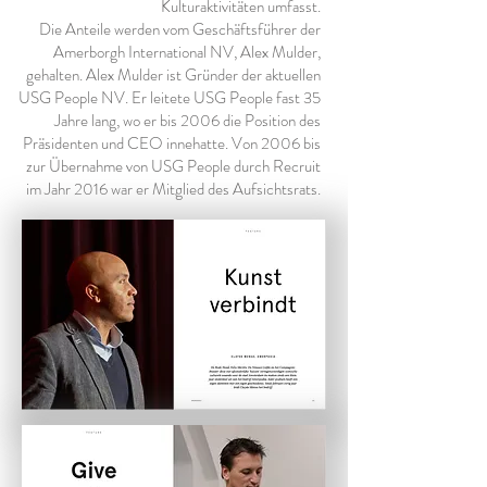
Kulturaktivitäten umfasst.
Die Anteile werden vom Geschäftsführer der
Amerborgh International NV, Alex Mulder,
gehalten. Alex Mulder ist Gründer der aktuellen
USG People NV. Er leitete USG People fast 35
Jahre lang, wo er bis 2006 die Position des
Präsidenten und CEO innehatte. Von 2006 bis
zur Übernahme von USG People durch Recruit
im Jahr 2016 war er Mitglied des Aufsichtsrats.