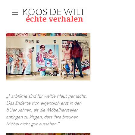
„Farbfilme sind für weiße Haut gemacht.
Das änderte sich eigentlich erst in den
80er Jahren, als die Möbelhersteller
anfingen zu klagen, dass ihre braunen
Möbel nicht gut aussähen.“