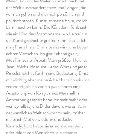
Malen. Durch das Malen kann ich mich mit
der Welt auseinandersetzen, mit Dingen, die
vor sich gehen und die mich persönlich und
politisch stören. Kunst ist meine Ecke, wo ich
Lärm machen kann.' Die Künstlerin fühlt sich
wie ein Kind der Postmoderne, wo sie frei aus
der Kunstgeschichte greifen kann. Esiri: „Ich
mag Frans Hals. Er malte das wirkliche Leben
echter Menschen. Es gibt Lebendigkeit,
Musik in seiner Arbeit. Mein größter Held ist
Jean-Michel Basquiat. Jedes Wort und jeder
Pinselstrich hat für ihn eine Bedeutung. Er ist
mir wichtig, aber meine Arbeit hat sich wirklich
verändert, als ich vor ein paar Jahren eine
Ausstellung von Kerry James Marshall in
Antwerpen gesehen habe. Er malt mehr oder
weniger alltägliche Bilder davon, wie es ist, in
der westlichen Welt schwarz zu sein. Früher
malte ich Motive wie John und Jacky
Kennedy, kurz bevor sie ermordet wurden,
oder Bilder von Menschen, die gehängt