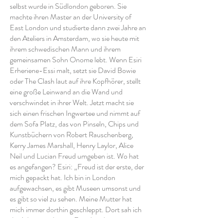
selbst wurde in Südlondon geboren. Sie
machte ihren Master an der University of
East London und studierte dann zwei Jahre an
den Ateliers in Amsterdam, wo sie heute mit
ihrem schwedischen Mann und ihrem
gemeinsamen Sohn Onome lebt. Wenn Esiri
Erheriene-Essi malt, setzt sie David Bowie
oder The Clash laut auf ihre Kopfhörer, stellt
eine große Leinwand an die Wand und
verschwindet in ihrer Welt. Jetzt macht sie
sich einen frischen Ingwertee und nimmt auf
dem Sofa Platz, das von Pinseln, Chips und
Kunstbüchern von Robert Rauschenberg,
Kerry James Marshall, Henry Laylor, Alice
Neil und Lucian Freud umgeben ist. Wo hat
es angefangen? Esiri: „Freud ist der erste, der
mich gepackt hat. Ich bin in London
aufgewachsen, es gibt Museen umsonst und
es gibt so viel zu sehen. Meine Mutter hat
mich immer dorthin geschleppt. Dort sah ich