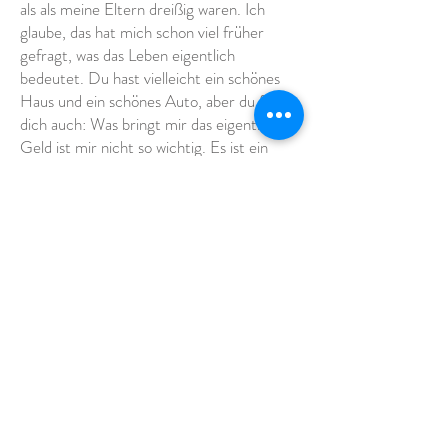
als als meine Eltern dreißig waren. Ich
glaube, das hat mich schon viel früher
gefragt, was das Leben eigentlich
bedeutet. Du hast vielleicht ein schönes
Haus und ein schönes Auto, aber du fragst
dich auch: Was bringt mir das eigentlich?
Geld ist mir nicht so wichtig. Es ist ein
Mittel. Ich habe gerne ein schönes Haus
und ich mag es, wenn ich in den Urlaub
fahren kann, aber ich muss nicht reich sein.
Ich wusste, egal wie erfolgreich unser
Unternehmen werden würde, ich wäre
reicher, wenn ich einfach bei einem
multinationalen Unternehmen geblieben
wäre.“
Drees Peter: „Als ich dreißig war, war
mein Leben viel luxuriöser als damals, als
meine Eltern dreißig waren. Ich glaube, das
hat mich schon viel früher gefragt, worum