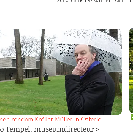
Text & Fotos De Wilt hat sich fü
nen rondom Kröller Müller in Otterlo
o Tempel,
museumdirecteur
>