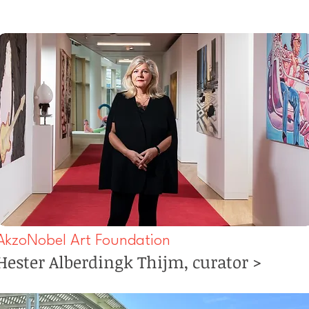
AkzoNobel Art Foundation
Hester Alberdingk Thijm, curator >