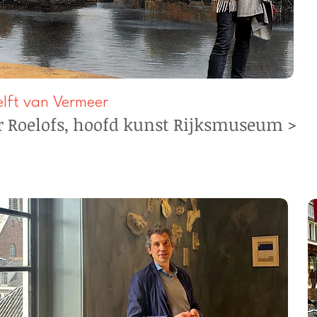
elft van Vermeer
r Roelofs, hoofd kunst Rijksmuseum >