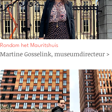
Rondom het Mauritshuis
Martine Gosselink,
museumdirecteur
>