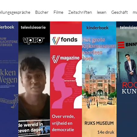
ellungsgespräche
Bücher
Filme
Zeitschriften
lesen
Geschäft
mu
televisieserie
televisie