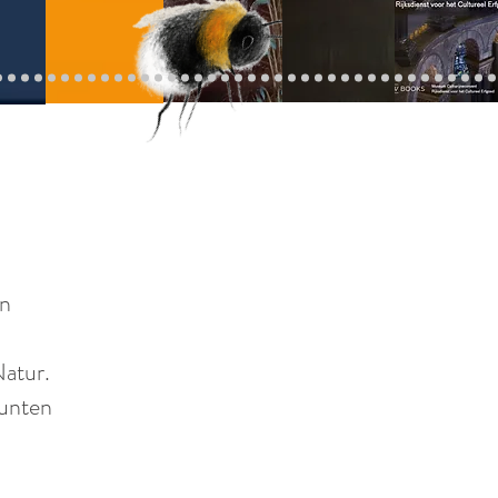
en
Natur.
 unten