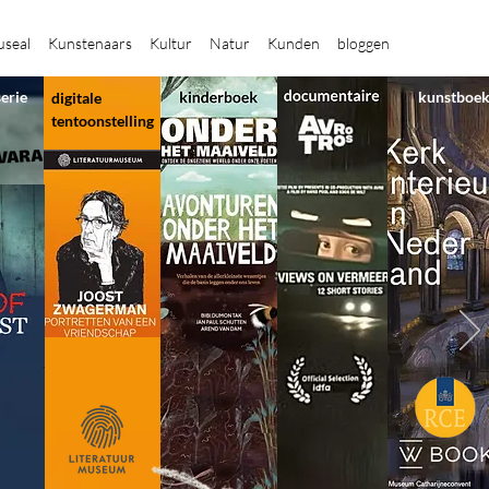
seal
Kunstenaars
Kultur
Natur
Kunden
bloggen
serie
kunstboe
digitale
tentoonstelling