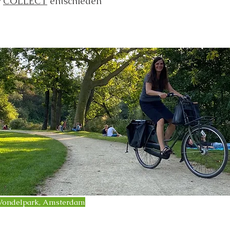
r
COLLECT
entschieden
Vondelpark, Amsterdam