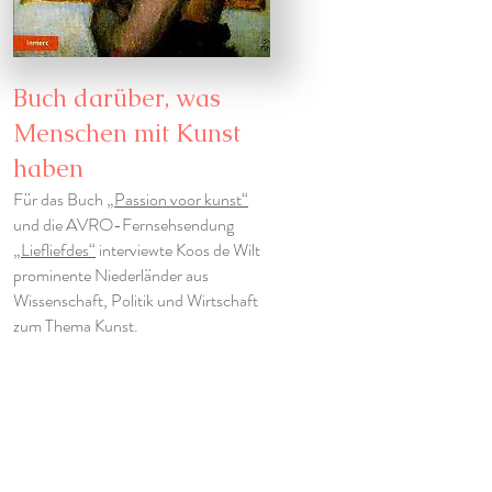
Buch darüber, was
Menschen mit Kunst
haben
Für das Buch
„Passion voor kunst“
und die AVRO-Fernsehsendung
„Liefliefdes“
interviewte Koos de Wilt
prominente Niederländer aus
Wissenschaft, Politik und Wirtschaft
zum Thema Kunst.