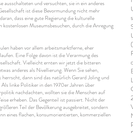
sse ausschalteten und versuchten, sie in ein anderes
Gesellschaft ist diese Bevormundung nicht mehr
 daran, dass eine gute Regierung die kulturelle
 in kostenlosen Museumsbesuchen, durch die Anregung
len haben vor allem arbeitsmarktferne, eher
R
rlaufen. Eine Folge davon ist die Verarmung des
llschaft. Vielleicht ernten wir jetzt die bitteren
etwas anderes als Nivellierung. Wenn Sie sehen,
k herrscht, dann sind das natürlich Gerard Joling und
. Als linke Politiker in den 1970er Jahren über
politik nachdachten, wollten sie die Menschen auf
Weise erheben. Das Gegenteil ist passiert. Nicht der
größeren Teil der Bevölkerung ausgebreitet, sondern
ann eines flachen, konsumorientierten, kommerziellen
P