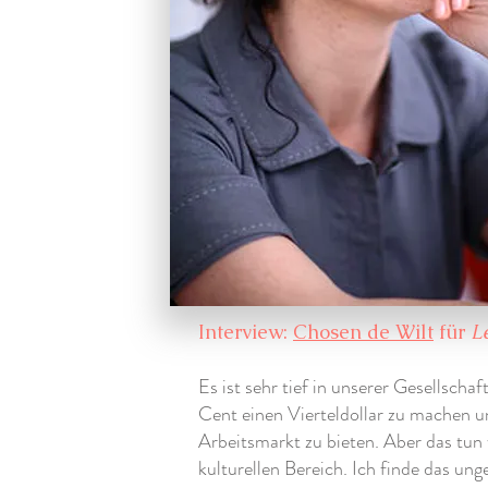
Interview:
Chosen de Wilt
für
L
Es ist sehr tief in unserer Gesellscha
Cent einen Vierteldollar zu machen
Arbeitsmarkt zu bieten. Aber das tun
kulturellen Bereich. Ich finde das ung