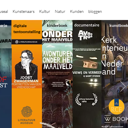
seal
Kunstenaars
Kultur
Natur
Kunden
bloggen
serie
kunstboe
digitale
tentoonstelling