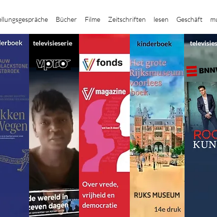
ellungsgespräche
Bücher
Filme
Zeitschriften
lesen
Geschäft
mu
televisieserie
televisie