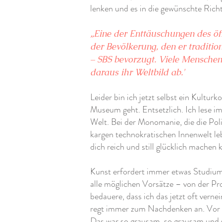
lenken und es in die gewünschte Rich
„Eine der Enttäuschungen des öffe
der Bevölkerung, den er traditio
– SBS bevorzugt. Viele Menschen 
daraus ihr Weltbild ab.'
Leider bin ich jetzt selbst ein Kulturk
Museum geht. Entsetzlich. Ich lese im
Welt. Bei der Monomanie, die die Poli
kargen technokratischen Innenwelt lebt
dich reich und still glücklich machen 
Kunst erfordert immer etwas Studium,
alle möglichen Vorsätze – von der Pr
bedauere, dass ich das jetzt oft vern
regt immer zum Nachdenken an. Vor ei
Das war so grausam, so grausam und s