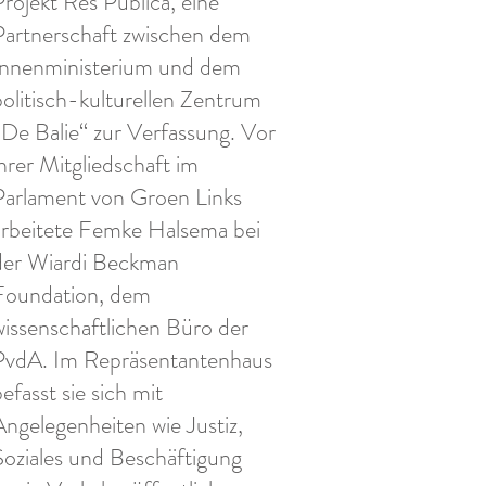
Projekt Res Publica, eine
Partnerschaft zwischen dem
Innenministerium und dem
politisch-kulturellen Zentrum
„De Balie“ zur Verfassung. Vor
ihrer Mitgliedschaft im
Parlament von Groen Links
arbeitete Femke Halsema bei
der Wiardi Beckman
Foundation, dem
wissenschaftlichen Büro der
PvdA. Im Repräsentantenhaus
efasst sie sich mit
Angelegenheiten wie Justiz,
Soziales und Beschäftigung