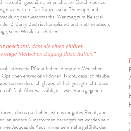
h nie dafür geschämt, einen elitären Geschmack zu
ng dazu hatten. Der französische Philosoph und
ntwicklung des Geschmacks: Wer mag zum Beispiel
an der Bildung. Bach ist kompliziert und mathematisch,
age, seine Musik zu schätzen.
ür geschämt, dass sie einen elitären
 wenige Menschen Zugang dazu hatten.“
e zivilisatorische Pflicht haben, damit die Menschen
 Optionen entwickeln können. Nicht, dass ich glaube,
perten werden. Ich glaube ehrlich gesagt nicht, dass
en oft faul. Aber was zählt, ist: was ihnen gegeben
hres Lebens nur lieben, ist das ihr gutes Recht, aber
en, an andere Kunstformen herangeführt worden sein.
 wie Jacques de Kadt immer sehr nahe gefühlt, den