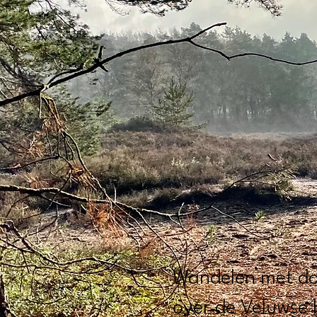
Wandelen met do
over de Veluwse 