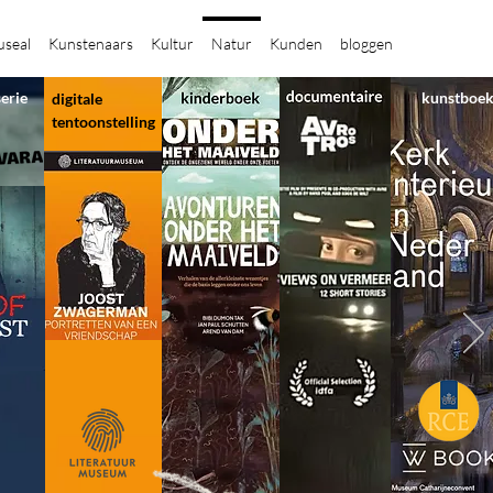
seal
Kunstenaars
Kultur
Natur
Kunden
bloggen
serie
kunstboe
digitale
tentoonstelling