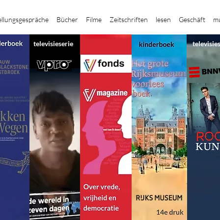
ellungsgespräche
Bücher
Filme
Zeitschriften
lesen
Geschäft
mu
televisieserie
televisie