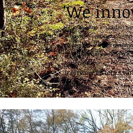
'
We innov
'Mijn huidige inzichten z
innovatie niet de oplossi
alleen maar meer gekome
onontwarbare knoop die t
tussen natuur en intensie
Interview en foto's va