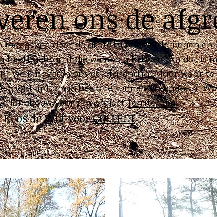
eren ons de afgr
ijn ingegeven door de grote klimaatuitdagingen en d
ng heeft gebracht die we nodig hebben. En dat is m
n. We innoveren ons de afgrond in. Maar waar te
e groot lijkt om in beeld te kunnen brengen…?' W
ve landbouw voor zijn project
Territorium
.
n Koos de Wilt voor
COLLECT