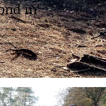
ond in'
oor mijn teleurstelling dat
inderen. Door innovatie is er
 beginnen met deze
andelen met Henk Wildschut