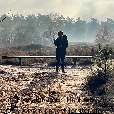
cumentairefotograaf Henk Wildschut
heide voor zijn project
Territorium