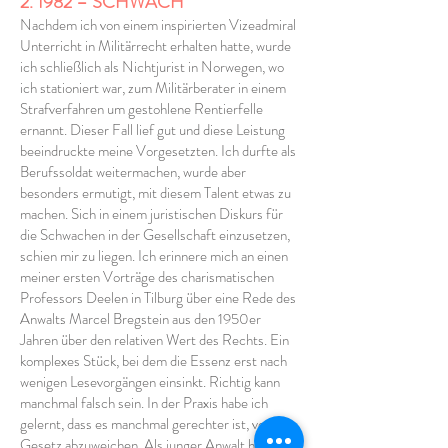
2. 1982 – SCHWACH
Nachdem ich von einem inspirierten Vizeadmiral
Unterricht in Militärrecht erhalten hatte, wurde
ich schließlich als Nichtjurist in Norwegen, wo
ich stationiert war, zum Militärberater in einem
Strafverfahren um gestohlene Rentierfelle
ernannt. Dieser Fall lief gut und diese Leistung
beeindruckte meine Vorgesetzten. Ich durfte als
Berufssoldat weitermachen, wurde aber
besonders ermutigt, mit diesem Talent etwas zu
machen. Sich in einem juristischen Diskurs für
die Schwachen in der Gesellschaft einzusetzen,
schien mir zu liegen. Ich erinnere mich an einen
meiner ersten Vorträge des charismatischen
Professors Deelen in Tilburg über eine Rede des
Anwalts Marcel Bregstein aus den 1950er
Jahren über den relativen Wert des Rechts. Ein
komplexes Stück, bei dem die Essenz erst nach
wenigen Lesevorgängen einsinkt. Richtig kann
manchmal falsch sein. In der Praxis habe ich
gelernt, dass es manchmal gerechter ist, vom
Gesetz abzuweichen. Als junger Anwalt habe ich