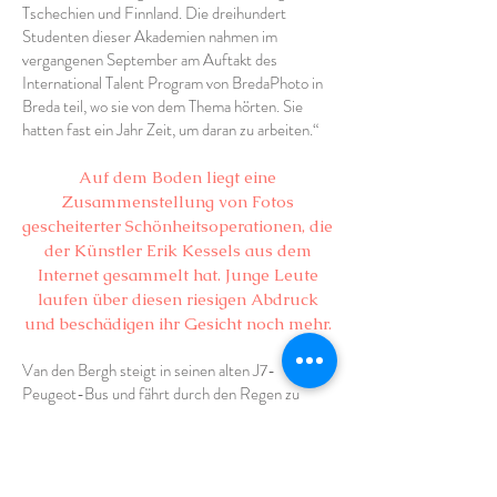
Tschechien und Finnland. Die dreihundert
Studenten dieser Akademien nahmen im
vergangenen September am Auftakt des
International Talent Program von BredaPhoto in
Breda teil, wo sie von dem Thema hörten. Sie
hatten fast ein Jahr Zeit, um daran zu arbeiten.“
Auf dem Boden liegt eine
Zusammenstellung von Fotos
gescheiterter Schönheitsoperationen, die
der Künstler Erik Kessels aus dem
Internet gesammelt hat. Junge Leute
laufen über diesen riesigen Abdruck
und beschädigen ihr Gesicht noch mehr.
Van den Bergh steigt in seinen alten J7-
Peugeot-Bus und fährt durch den Regen zu
anderen Orten in der Stadt, die Teil der
inzwischen langen Tradition von BredaPhoto sind.
Entlang des Geländes von Stek, einem
Nährboden für kreative Unternehmer, und