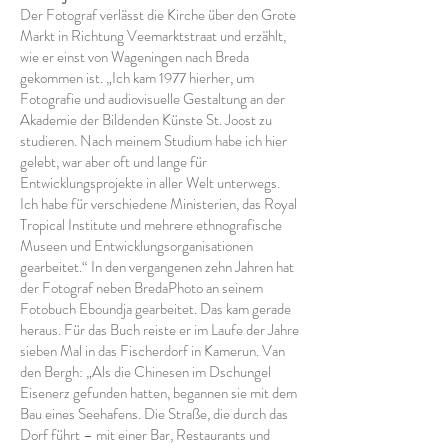
Der Fotograf verlässt die Kirche über den Grote
Markt in Richtung Veemarktstraat und erzählt,
wie er einst von Wageningen nach Breda
gekommen ist. „Ich kam 1977 hierher, um
Fotografie und audiovisuelle Gestaltung an der
Akademie der Bildenden Künste St. Joost zu
studieren. Nach meinem Studium habe ich hier
gelebt, war aber oft und lange für
Entwicklungsprojekte in aller Welt unterwegs.
Ich habe für verschiedene Ministerien, das Royal
Tropical Institute und mehrere ethnografische
Museen und Entwicklungsorganisationen
gearbeitet.“ In den vergangenen zehn Jahren hat
der Fotograf neben BredaPhoto an seinem
Fotobuch Eboundja gearbeitet. Das kam gerade
heraus. Für das Buch reiste er im Laufe der Jahre
sieben Mal in das Fischerdorf in Kamerun. Van
den Bergh: „Als die Chinesen im Dschungel
Eisenerz gefunden hatten, begannen sie mit dem
Bau eines Seehafens. Die Straße, die durch das
Dorf führt – mit einer Bar, Restaurants und