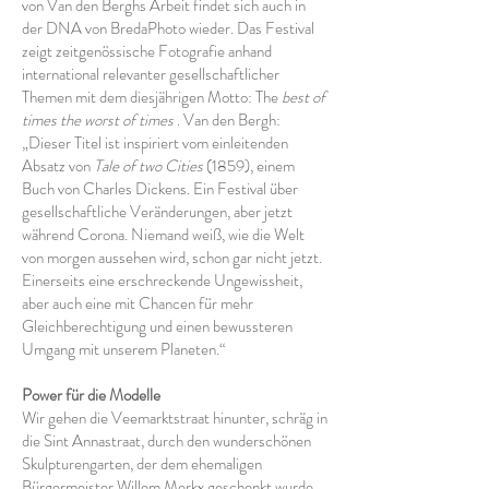
von Van den Berghs Arbeit findet sich auch in
der DNA von BredaPhoto wieder. Das Festival
zeigt zeitgenössische Fotografie anhand
international relevanter gesellschaftlicher
Themen mit dem diesjährigen Motto: The
best of
times the worst of times
. Van den Bergh:
„Dieser Titel ist inspiriert vom einleitenden
Absatz von
Tale of two Cities
(1859), einem
Buch von Charles Dickens. Ein Festival über
gesellschaftliche Veränderungen, aber jetzt
während Corona. Niemand weiß, wie die Welt
von morgen aussehen wird, schon gar nicht jetzt.
Einerseits eine erschreckende Ungewissheit,
aber auch eine mit Chancen für mehr
Gleichberechtigung und einen bewussteren
Umgang mit unserem Planeten.“
Power für die Modelle
Wir gehen die Veemarktstraat hinunter, schräg in
die Sint Annastraat, durch den wunderschönen
Skulpturengarten, der dem ehemaligen
Bürgermeister Willem Merkx geschenkt wurde,