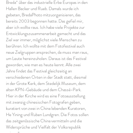
Breda“ über das industrielle Erbe Europas in den
Hallen Backer und Rueb. Damals wurde ich
gebeten, BredaPhoto mitzuorganisieren, das
bereits 2003 begonnen hatte. Das gefiel mir,
aber ich wollte raus. Ich habe viele Projekte zur
Entwicklungszusammenarbeit gemacht und das
Ziel war immer, möglichst viele Menschen zu
berühren. Ich wollte mit dem Fotofestival auch
neue Zielgruppen ansprechen, da muss man raus,
um Leute hereinzuholen. Daraus ist das Festival
geworden, wie man es heute kennt. Alle zwei
Jahre findet das Festival gleichzeitig an
verschiedenen Orten in der Stadt statt, diesmal
in der Grote Kerk, dem Stedelijk Museum, dem
alten KPN-Gebäude und dem Chassé-Park.
Hier in der Kirche wird es eine Fotoausstellung
mit zwanzig chinesischen Fotografen geben,
kuratiert von zwei in China lebenden Kuratoren,
He Yining und Ruben Lundgren. Die Fotos sollen
das zeitgenössische China vermitteln und die
Widersprüche und Vielfalt der Volksrepublik