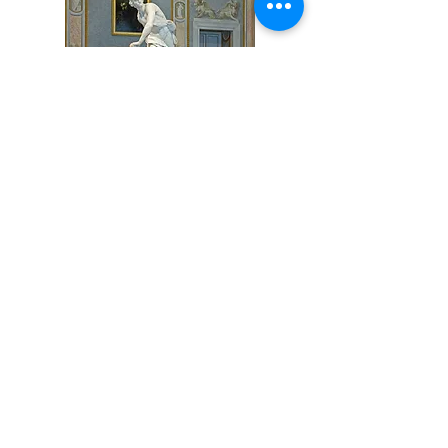
fortsetzen
Cornelis Gregorius Dam
wurde am 31. Juli 1932 in
Velsen geboren. 1963
machte er seinen Abschluss
an der Architekturakademie