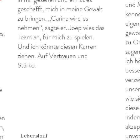
und 
geschafft, mich in meine Gewalt
kenne
zu bringen. „Carina wird es
eigen
nehmen“, sagte er. Joep wies das
gewo
s.
Team an, für mich zu spielen.
zu Or
Und ich könnte diesen Karren
sagen
ziehen. Auf Vertrauen und
ich h
Stärke.
besse
verzw
unse
e
wie s
diese
indem
en
akzep
n,
unvor
en
Lebenslauf