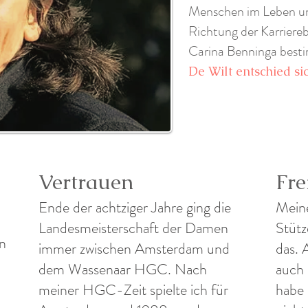
Menschen im Leben und
Richtung der Karriere
Carina Benninga bes
De Wilt entschied si
Vertrauen
Fre
Ende der achtziger Jahre ging die
Meine
Landesmeisterschaft der Damen
Stütz
en
immer zwischen Amsterdam und
das. 
dem Wassenaar HGC. Nach
auch 
meiner HGC-Zeit spielte ich für
habe 