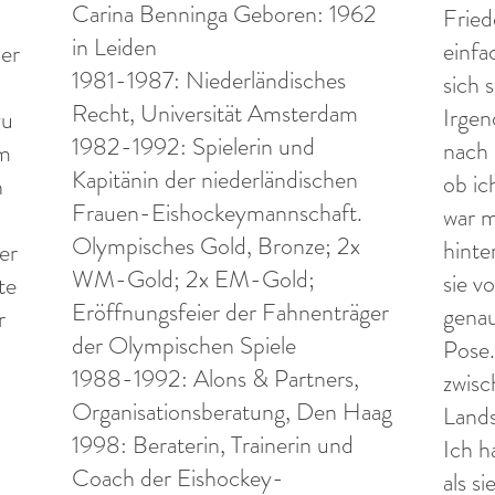
Carina Benninga Geboren: 1962
Fried
in Leiden
einfa
ber
1981-1987: Niederländisches
sich 
.
Recht, Universität Amsterdam
Irgen
zu
1982-1992: Spielerin und
nach 
im
Kapitänin der niederländischen
ob i
n
Frauen-Eishockeymannschaft.
war m
Olympisches Gold, Bronze; 2x
hinte
er
WM-Gold; 2x EM-Gold;
sie v
te
Eröffnungsfeier der Fahnenträger
genau
r
der Olympischen Spiele
Pose.
1988-1992: Alons & Partners,
zwisc
Organisationsberatung, Den Haag
Lands
1998: Beraterin, Trainerin und
Ich h
Coach der Eishockey-
als s