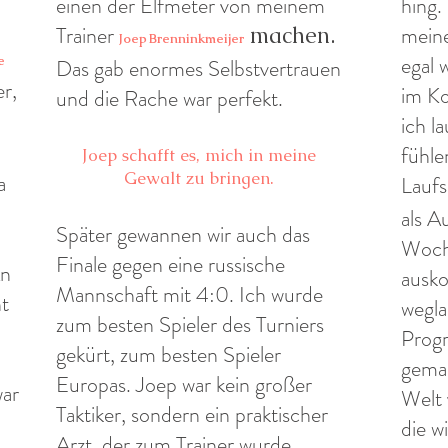
einen der Elfmeter von meinem
hing.
Trainer
meine
machen.
Joep Brenninkmeijer
egal 
e
Das gab enormes Selbstvertrauen
r,
im Ko
und die Rache war perfekt.
ich l
fühle
Joep schafft es, mich in meine
Gewalt zu bringen.
a
Laufs
als A
Später gewannen wir auch das
Woch
Finale gegen eine russische
An
ausko
Mannschaft mit 4:0. Ich wurde
ht
wegla
zum besten Spieler des Turniers
h
Progr
gekürt, zum besten Spieler
gemac
Europas. Joep war kein großer
war
Welt
Taktiker, sondern ein praktischer
die w
Arzt, der zum Trainer wurde.