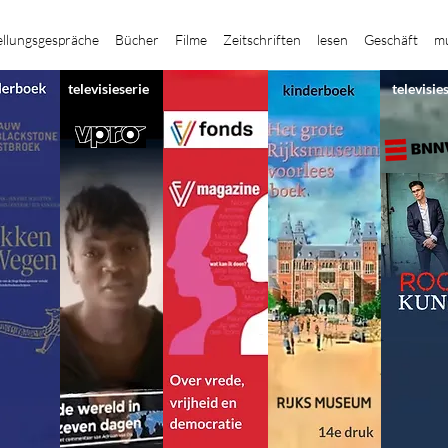
ellungsgespräche
Bücher
Filme
Zeitschriften
lesen
Geschäft
mu
televisieserie
televisie