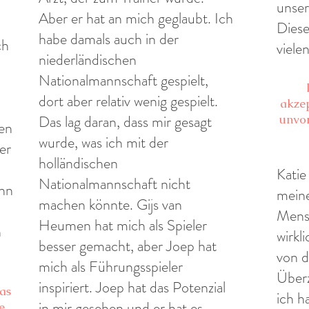
unser
Aber er hat an mich geglaubt. Ich
Dies
habe damals auch in der
ch
viele
niederländischen
Nationalmannschaft gespielt,
dort aber relativ wenig gespielt.
akzep
Das lag daran, dass mir gesagt
unvor
ten
wurde, was ich mit der
er
holländischen
Katie
Nationalmannschaft nicht
enn
mein
machen könnte. Gijs van
Mens
Heumen hat mich als Spieler
h
wirkl
besser gemacht, aber Joep hat
von d
mich als Führungsspieler
Überz
inspiriert. Joep hat das Potenzial
as
ich h
in mir gesehen und er hat es
e