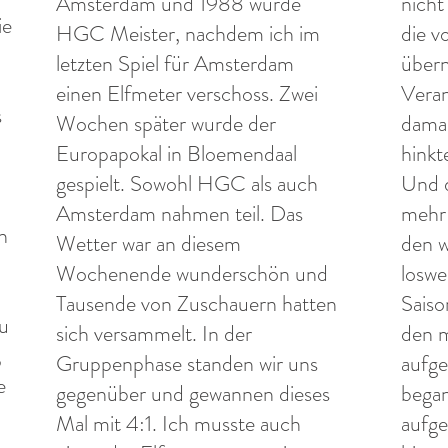
Amsterdam und 1988 wurde
nicht
ie
HGC Meister, nachdem ich im
die v
letzten Spiel für Amsterdam
übern
einen Elfmeter verschoss. Zwei
Vera
s
Wochen später wurde der
damal
Europapokal in Bloemendaal
hinkt
gespielt. Sowohl HGC als auch
Und d
Amsterdam nahmen teil. Das
mehr 
n
Wetter war an diesem
den w
Wochenende wunderschön und
loswe
Tausende von Zuschauern hatten
Saiso
zu
sich versammelt. In der
den m
,
Gruppenphase standen wir uns
aufge
e
gegenüber und gewannen dieses
began
Mal mit 4:1. Ich musste auch
aufge