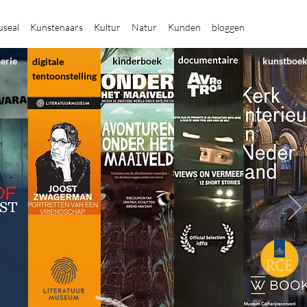
seal
Kunstenaars
Kultur
Natur
Kunden
bloggen
serie
kunstboe
digitale
tentoonstelling