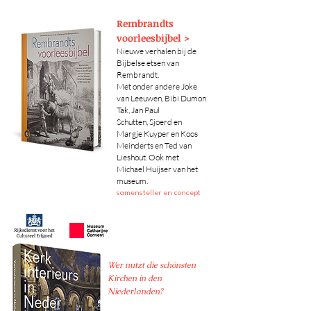
Rembrandts
voorleesbijbel >
Nieuwe verhalen bij de
Bijbelse etsen van
Rembrandt.
Met onder andere
Joke
van Leeuwen, Bibi Dumon
Tak, Jan Paul
Schutten,
Sjoerd en
Margje Kuyper en
Koos
Meinderts en Ted van
Lieshout. Ook met
Michael Huijser van het
museum.
samensteller en concept
Wer nutzt die schönsten
Kirchen in den
Niederlanden?