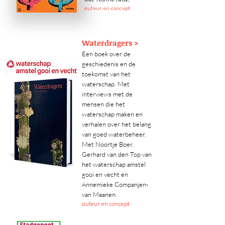
Met Yvonne Twisk.
auteur en concept
Waterdragers >
Een boek over de
geschiedenis en de
toekomst van het
waterschap. Met
interviews met de
mensen die het
waterschap maken en
verhalen over het belang
van goed waterbeheer.
Met Noortje Boer,
Gerhard van den Top van
het waterschap amstel
gooi en vecht en
Annemieke Companjen-
van Maanen.
auteur en concept