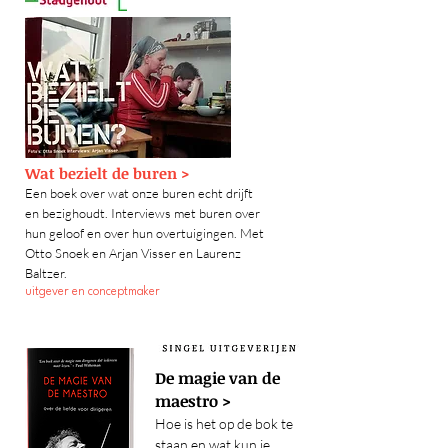
Wat bezielt de buren >
Een boek
over wat onze buren echt drijft
en bezighoudt. Interviews met buren over
hun geloof en over hun overtuigingen. Met
Otto Snoek en Arjan Visser en Laurenz
Baltzer.
uitgever en conceptmaker
De magie van de
maestro >
Hoe is het op de bok te
staan en wat kun je