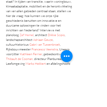
staat? In tijden van transitie, waarin woningbouw,
klimaatadaptatie, mobiliteit en de herontwikkeling
van vervallen gebieden centraal staan, stellen we
hier de vraag: hoe kunnen we onze rijke
geschiedenis benutten om innovatieve en
duurzame oplossingen te vinden voor het
inrichten van Nederland? Interviews met
planoloog
Zef Hemel
, architect
Dikkie Scipio
,
landschapsarchitect
Adriaan Geuze
,
cultuurhistoricus
Gabri van Tussenbroek
,
Rijksbouwmeester
Francesco Veenstra
, Unesco
voorzitter
Kathleen Ferrier
, gebiedsontwikkelaar
Thibault de Cooman,
directeur Planbureau van de
Leefomgeving
Marko Hekkert
en afdelingshoofd
ruimtelijke kwaliteit
Paola Huijding
.
auteur