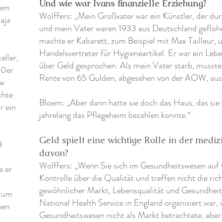
Und wie war Ivans finanzielle Erziehung?
dem
Wolffers: „Mein Großvater war ein Künstler, der dur
aja
und mein Vater waren 1933 aus Deutschland geflohe
machte er Kabarett, zum Beispiel mit Max Tailleur, 
Handelsvertreter für Hygieneartikel. Er war ein Le
eller,
über Geld gesprochen. Als mein Vater starb, musst
70er
Rente von 65 Gulden, abgesehen von der AOW, a
ie
chte
Bloem: „Aber dann hatte sie doch das Haus, das sie
r ein
jahrelang das Pflegeheim bezahlen konnte.“
Geld spielt eine wichtige Rolle in der medi
d
davon?
Wolffers: „Wenn Sie sich im Gesundheitswesen auf Ge
e er
Kontrolle über die Qualität und treffen nicht die ric
gewöhnlicher Markt, Lebensqualität und Gesundheit
 zum
National Health Service in England organisiert war, w
nen
Gesundheitswesen nicht als Markt betrachtete, aber 