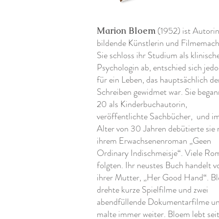
(1952) ist Autorin
Marion Bloem
bildende Künstlerin und Filmemach
Sie schloss ihr Studium als klinisch
Psychologin ab, entschied sich jed
für ein Leben, das hauptsächlich d
Schreiben gewidmet war. Sie began
20 als Kinderbuchautorin,
veröffentlichte Sachbücher,
und i
Alter von 30 Jahren debütierte sie 
ihrem Erwachsenenroman „Geen
Ordinary Indischmeisje“. Viele Ro
folgten. Ihr neustes Buch handelt v
ihrer Mutter, „Her Good Hand“. B
drehte kurze Spielfilme und zwei
abendfüllende Dokumentarfilme u
malte immer weiter. Bloem lebt sei