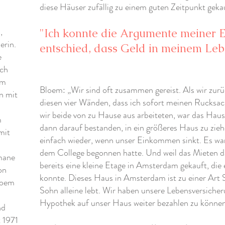
diese Häuser zufällig zu einem guten Zeitpunkt geka
,
"Ich konnte die Argumente meiner E
erin.
entschied, dass Geld in meinem Leben
e
och
em
Bloem: „Wir sind oft zusammen gereist. Als wir zur
n mit
diesen vier Wänden, dass ich sofort meinen Rucksac
wir beide von zu Hause aus arbeiteten, war das Hau
m
dann darauf bestanden, in ein größeres Haus zu zieh
mit
einfach wieder, wenn unser Einkommen sinkt. Es wa
dem College begonnen hatte. Und weil das Mieten da
mane
bereits eine kleine Etage in Amsterdam gekauft, die
on
konnte. Dieses Haus in Amsterdam ist zu einer Art 
loem
Sohn alleine lebt. Wir haben unsere Lebensversicher
Hypothek auf unser Haus weiter bezahlen zu können
nd
t 1971