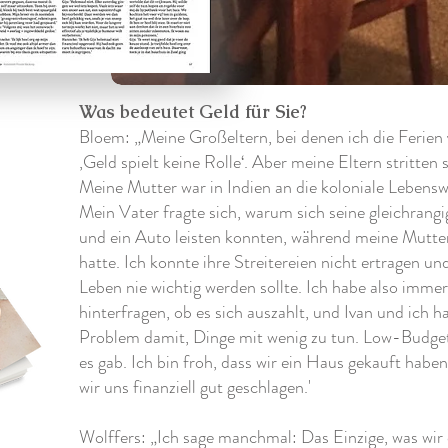
Was bedeutet Geld für Sie?
Bloem: „Meine Großeltern, bei denen ich die Ferien
‚Geld spielt keine Rolle‘. Aber meine Eltern stritten s
Meine Mutter war in Indien an die koloniale Lebensw
Mein Vater fragte sich, warum sich seine gleichrangi
und ein Auto leisten konnten, während meine Mutte
hatte. Ich konnte ihre Streitereien nicht ertragen u
Leben nie wichtig werden sollte. Ich habe also immer
hinterfragen, ob es sich auszahlt, und Ivan und ich h
Problem damit, Dinge mit wenig zu tun. Low-Budget
es gab. Ich bin froh, dass wir ein Haus gekauft hab
wir uns finanziell gut geschlagen.'
Wolffers: „Ich sage manchmal: Das Einzige, was wir c