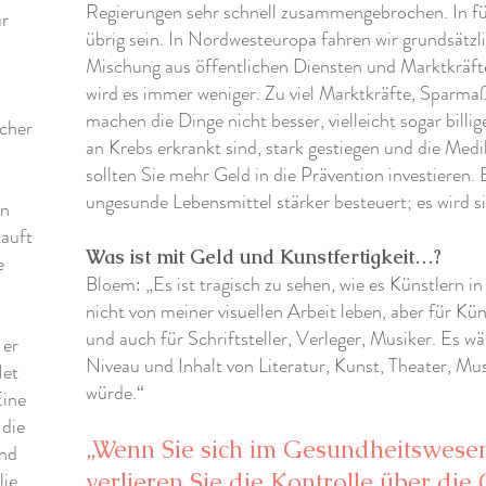
Regierungen sehr schnell zusammengebrochen. In fü
ür
übrig sein. In Nordwesteuropa fahren wir grundsätzl
Mischung aus öffentlichen Diensten und Marktkräfte
wird es immer weniger. Zu viel Marktkräfte, Sparm
machen die Dinge nicht besser, vielleicht sogar billig
cher
an Krebs erkrankt sind, stark gestiegen und die Med
sollten Sie mehr Geld in die Prävention investieren.
ungesunde Lebensmittel stärker besteuert; es wird si
en
auft
Was ist mit Geld und Kunstfertigkeit…?
e
Bloem: „Es ist tragisch zu sehen, wie es Künstlern i
nicht von meiner visuellen Arbeit leben, aber für Künst
und auch für Schriftsteller, Verleger, Musiker. Es w
 er
Niveau und Inhalt von Literatur, Kunst, Theater, Mu
Het
würde.“
Eine
 die
„Wenn Sie sich im Gesundheitswesen
und
ie.
verlieren Sie die Kontrolle über die 