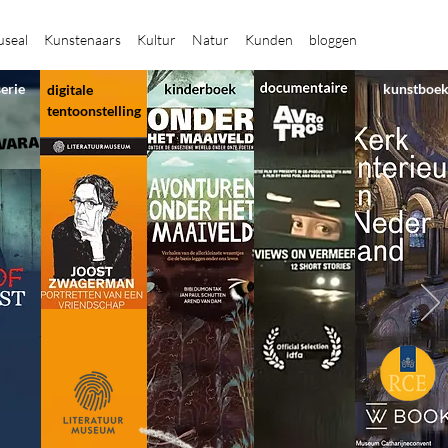
seal
Kunstenaars
Kultur
Natur
Kunden
bloggen
serie
kunstboe
digitale
tentoonstelling