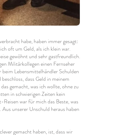
Hoe gaan BN'ers
 verbracht habe, haben immer gesagt:
ich oft um Geld, als ich klein war.
om met geld...?
eise gewöhnt und sehr gastfreundlich.
gen Militärkollegen einen Fernseher
r beim Lebensmittelhändler Schulden
nd beschloss, dass Geld in meinem
 das gemacht, was ich wollte, ohne zu
atten in schwierigen Zeiten kein
-Reisen war für mich das Beste, was
en. Aus unserer Unschuld heraus haben
lever gemacht haben, ist, dass wir