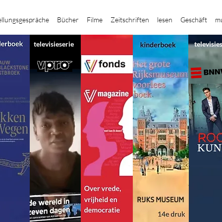
ellungsgespräche
Bücher
Filme
Zeitschriften
lesen
Geschäft
mu
televisieserie
televisie