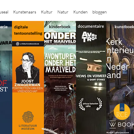
seal
Kunstenaars
Kultur
Natur
Kunden
bloggen
serie
kunstboe
digitale
tentoonstelling