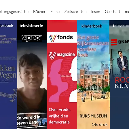
ellungsgespräche
Bücher
Filme
Zeitschriften
lesen
Geschäft
mu
televisieserie
televisie