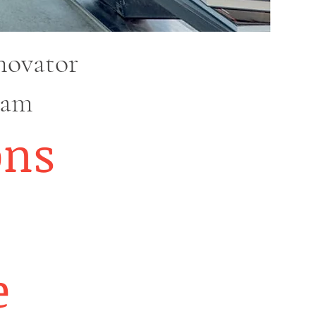
novator
dam
ons
e