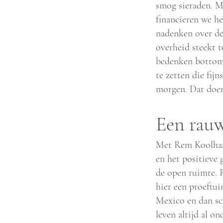
smog sieraden. M
financieren we h
nadenken over de
overheid steekt t
bedenken bottom 
te zetten die fij
morgen. Dat doen
Een rauw
Met Rem Koolhaas
en het positieve 
de open ruimte. R
hier een proeftui
Mexico en dan sc
leven altijd al o