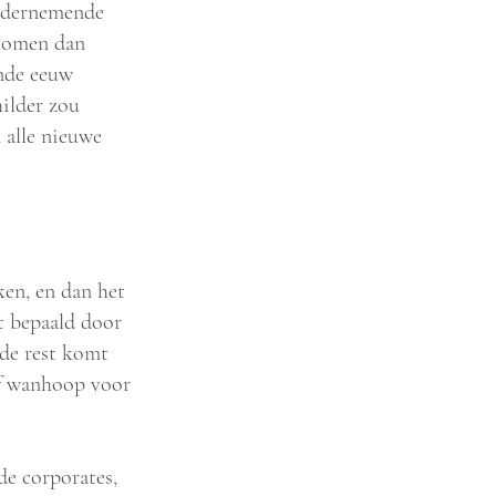
ondernemende
 komen dan
nde eeuw
hilder zou
 alle nieuwe
en, en dan het
et bepaald door
 de rest komt
of wanhoop voor
e corporates,