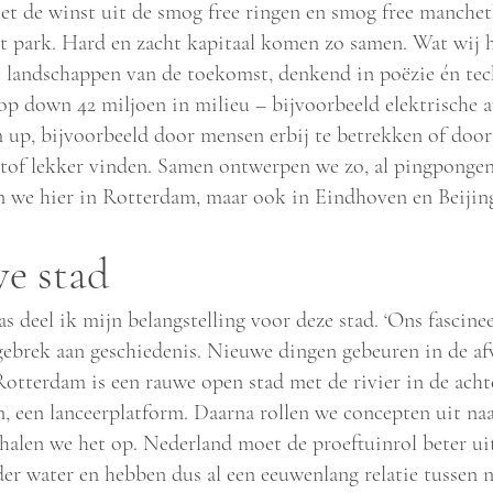
et de winst uit de smog free ringen en smog free manche
et park. Hard en zacht kapitaal komen zo samen. Wat wij h
 landschappen van de toekomst, denkend in poëzie én tec
op down 42 miljoen in milieu – bijvoorbeeld elektrische a
up, bijvoorbeeld door mensen erbij te betrekken of door 
nstof lekker vinden. Samen ontwerpen we zo, al pingpongen
 we hier in Rotterdam, maar ook in Eindhoven en Beijing
e stad
 deel ik mijn belangstelling voor deze stad. ‘Ons fascine
gebrek aan geschiedenis. Nieuwe dingen gebeuren in de af
otterdam is een rauwe open stad met de rivier in de acht
n, een lanceerplatform. Daarna rollen we concepten uit na
halen we het op. Nederland moet de proeftuinrol beter ui
nder water en hebben dus al een eeuwenlang rel
atie tussen 