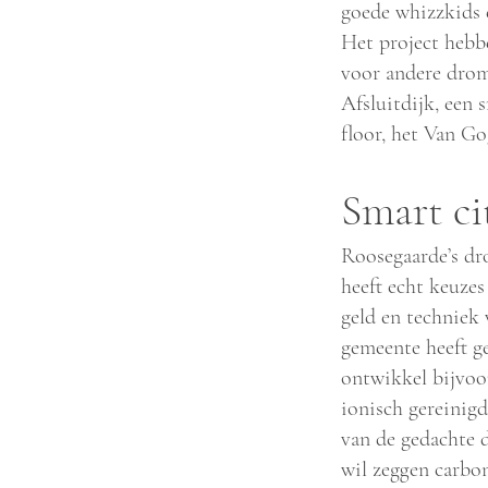
goede whizzkids e
Het project hebb
voor andere drom
Afsluitdijk, een 
floor, het Van G
Smart ci
Roosegaarde’s dr
heeft echt keuzes
geld en techniek
gemeente heeft ge
ontwikkel bijvoo
ionisch gereinigd
van de gedachte d
wil zeggen carbo