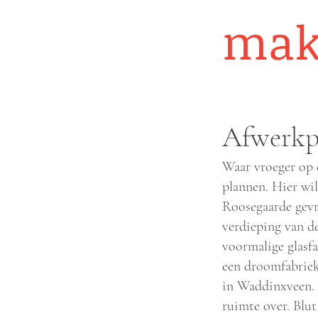
mak
Afwerkp
Waar vroeger op 
plannen. Hier wi
Roosegaarde gevra
verdieping van d
voormalige glasfa
een droomfabriek.
in Waddinxveen. 
ruimte over. Blut