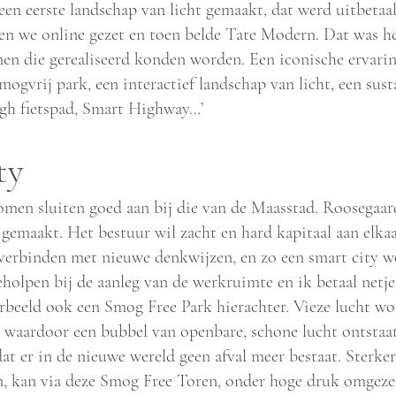
en eerste landschap van licht gemaakt, dat werd uitbetaald
en we online gezet en toen belde Tate Modern. Dat was he
en die gerealiseerd konden worden. Een iconische ervari
smogvrij park, een interactief landschap van licht, een sus
ogh fietspad, Smart Highway…’
ty
omen sluiten goed aan bij die van de Maas
stad. Roosegaar
 gemaakt. Het bestuur wil zacht en hard kapitaal aan elka
 verbinden met nieuwe denkwijzen, en zo een smart city 
holpen bij de aanleg van de werkruimte en ik betaal netje
rbeeld ook een Smog Free Park hierachter. Vieze lucht w
 waardoor een bubbel van openbare, schone lucht ontstaat
at er in de nieuwe wereld geen afval meer bestaat. Sterke
n, kan via deze Smog Free Toren, onder hoge druk omgeze