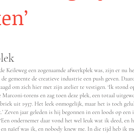
en’
lek
de Keileweg een zogenaamde afwerkplek was, zijn er nu he
l de gemeente de creatieve industrie een push geven. Daa
agd om zich hier met zijn atelier te vestigen. ‘Ik stond 
e Marconi-torens en zag toen deze plek, een totaal uitge
briek uit 1937. Het leek onmogelijk, maar het is toch gelu
’ Zeven jaar geleden is hij begonnen in een loods op een 
‘Een ondernemer daar vond het wel leuk wat ik deed, en h
 en naïef was ik, en nobody knew me. In die tijd heb ik m