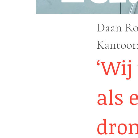
Daan Ro
Kantoor:
‘Wi
als 
drom