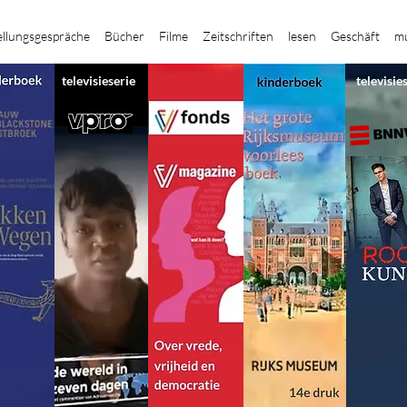
ellungsgespräche
Bücher
Filme
Zeitschriften
lesen
Geschäft
mu
televisieserie
televisie