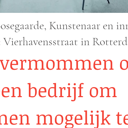
osegaarde, Kunstenaar en in
 Vierhavensstraat in Rotter
j vermommen 
een bedrijf om
en mogelijk t