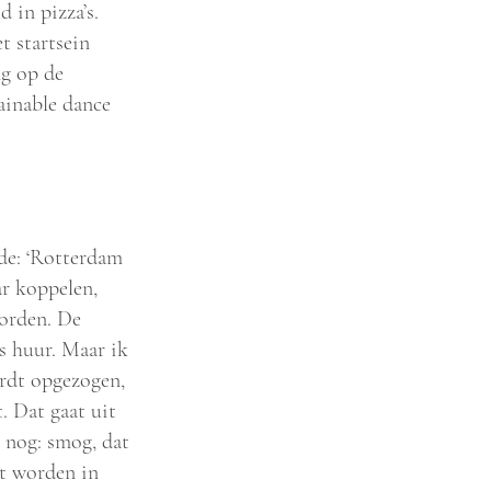
 in pizza’s.
t startsein
ng op de
tainable dance
de: ‘Rotterdam
ar koppelen,
worden. De
s huur. Maar ik
ordt opgezogen,
. Dat gaat uit
r nog: smog, dat
t worden in