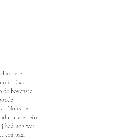
el andere
rom is Daan
op de bovenste
woonde
kt. Nu is het
industrieterrein
ij had nog wat
et een paar