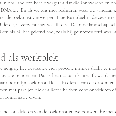
jn in ons land een beetje vergeten dat die innoverend en 
e DNA zit. En als we ons niet realiseren waar we vandaan
et de toekomst ontwerpen. Hoe Ruijsdael in de zeventie
ilderde, is verwant met wat ik doe. De oude landschapssc
en als hij het gekend had, zoals hij geïnteresseerd was in
d als werkplek
 neiging het bestaande tien procent minder slecht te mak
novatie te noemen. Dat is het natuurlijk niet. Ik word ni
aar door mijn toekomst. Ik sta in dienst van de droom en
amen met partijen die een liefde hebben voor ontdekken 
en combinatie ervan.
et het ontdekken van de toekomst en we bouwen die met d