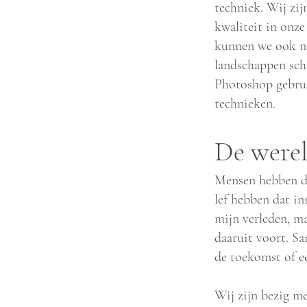
techniek. Wij zi
kwaliteit in onz
kunnen we ook ni
landschappen sch
Photoshop gebruik
technieken.
De werel
Mensen hebben de
lef hebben dat in
mijn verleden, m
daaruit voort. S
de toekomst of e
Wij zijn bezig m