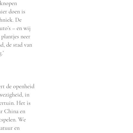
tknopen
ier doen is
hniek. De
uto’s – en wij
plantjes neer
d, de stad van
.’
ert de openheid
wezigheid, in
ertuin. Het is
ar China en
tspelen. We
natuur en