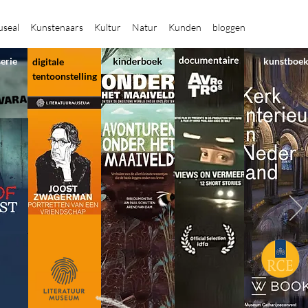
seal
Kunstenaars
Kultur
Natur
Kunden
bloggen
serie
kunstboe
digitale
tentoonstelling