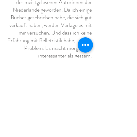
der meistgelesenen Autorinnen der
Niederlande geworden. Da ich einige
Bücher geschrieben habe, die sich gut
verkauft haben, werden Verlage es mit
mir versuchen. Und dass ich keine
Erfahrung mit Belletristik habe, ist kein
Problem. Es macht morgen viel
interessanter als gestern.
„Du musst es
wagen, alles zu
zerstören“
Das Geheimnis erfolgreicher
Berufswechsel von Pieter
Winsemius