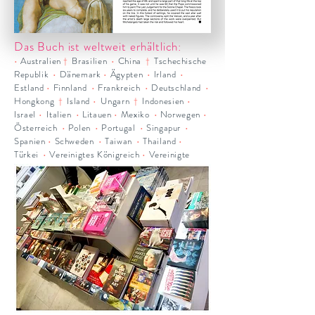
Das Buch ist weltweit erhältlich:
•
Australien
Brasilien
•
China
Tschechische
†
†
Republik
•
Dänemark
•
Ägypten
•
Irland
•
Estland
•
Finnland
•
Frankreich
•
Deutschland
•
Hongkong
Island
•
Ungarn
Indonesien
•
†
†
Israel
•
Italien
•
Litauen
•
Mexiko
•
Norwegen
•
Österreich
•
Polen
•
Portugal
•
Singapur
•
Spanien
•
Schweden
•
Taiwan
•
Thailand
•
Türkei
•
Vereinigtes Königreich
•
Vereinigte
Arabische Emirate
•
Vietnam