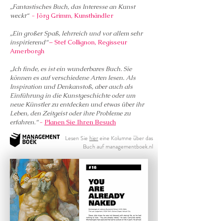
„Fantastisches Buch, das Interesse an Kunst
weckt“
- Jörg Grimm, Kunsthändler
„Ein großer Spaß, lehrreich und vor allem sehr
inspirierend“
– Stef Collignon, Regisseur
Amerborgh
„Ich finde, es ist ein wunderbares Buch. Sie
können es auf verschiedene Arten lesen. Als
Inspiration und Denkanstoß, aber auch als
Einführung in die Kunstgeschichte oder um
neue Künstler zu entdecken und etwas über ihr
Leben, den Zeitgeist oder ihre Probleme zu
erfahren.“
-
Planen Sie Ihren Besuch
Lesen Sie
hier
eine Kolumne über das
Buch auf managementboek.nl