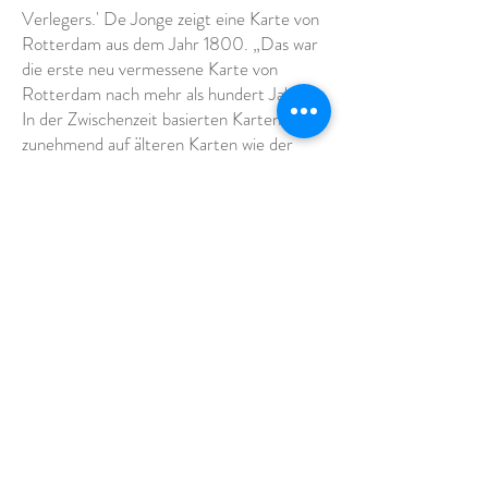
Verlegers.' De Jonge zeigt eine Karte von
Rotterdam aus dem Jahr 1800. „Das war
die erste neu vermessene Karte von
Rotterdam nach mehr als hundert Jahren.
In der Zwischenzeit basierten Karten
zunehmend auf älteren Karten wie der
letzten Karte von
1694.
Die Niederlande
waren nach dem 17. Jahrhundert verarmt,
daher dauerte es so lange, bis eine neue,
teure Karte hergestellt wurde. In der Zeit
Napoleons gewannen
Katasterinformationen an Bedeutung und
das sieht man auch auf den Karten. Sie
sind präziser, sehen etwas mathematischer
aus, verkaufen sich aber nicht unbedingt
besser. Die Watteninseln stehen übrigens
erst seit dieser französischen Zeit ganz
oben auf den Karten. Die Namen der
Nordsee oder der Zuiderzee zeigen, dass