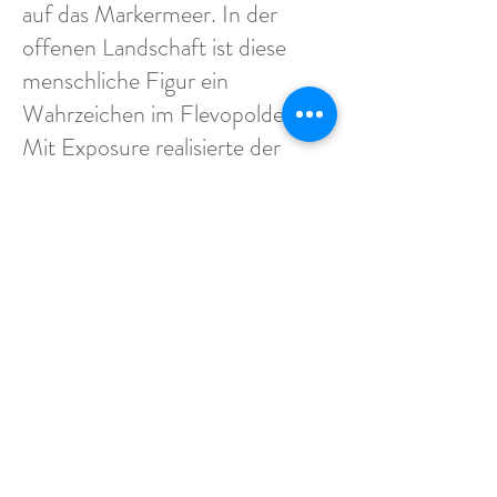
auf das Markermeer. In der
offenen Landschaft ist diese
menschliche Figur ein
Wahrzeichen im Flevopolder.
Mit Exposure realisierte der
britische Künstler Antony
Gormley (Hampstead,
Großbritannien, 1950) das
sechste Land-Art-Projekt in
Flevoland seit der Realisierung
des Observatoriums von Robert
Morris im Jahr 1977.