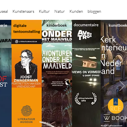
seal
Kunstenaars
Kultur
Natur
Kunden
bloggen
serie
kunstboe
digitale
tentoonstelling