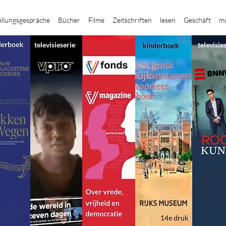
ellungsgespräche
Bücher
Filme
Zeitschriften
lesen
Geschäft
mu
televisieserie
televisie