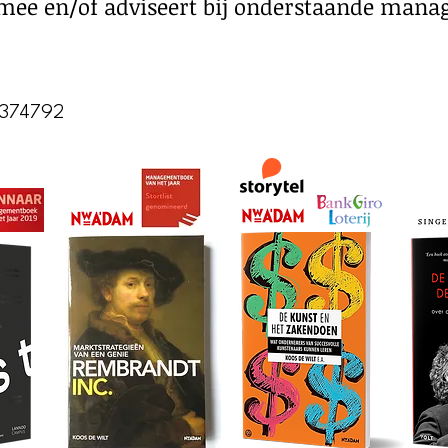
jft mee en/of adviseert bij onderstaande man
4374792