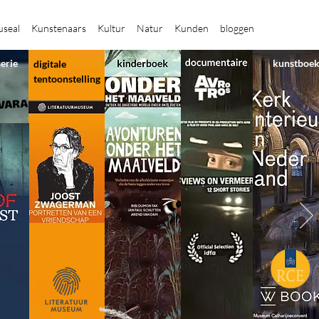
seal
Kunstenaars
Kultur
Natur
Kunden
bloggen
serie
kunstboe
digitale
tentoonstelling