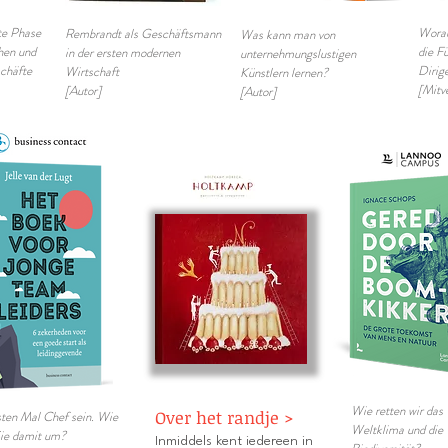
te Phase
Worau
Rembrandt als Geschäftsmann
Was kann man von
hen und
die F
in der ersten modernen
unternehmungslustigen
chäfte
Dirig
Wirtschaft
Künstlern lernen?
[Mitv
[Autor]
[Autor]
Wie retten wir das
Over het randje >
ten Mal Chef sein. Wie
Weltklima und die
ie damit um?
Inmiddels kent iedereen in