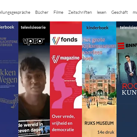
ellungsgespräche
Bücher
Filme
Zeitschriften
lesen
Geschäft
mu
televisieserie
televisie