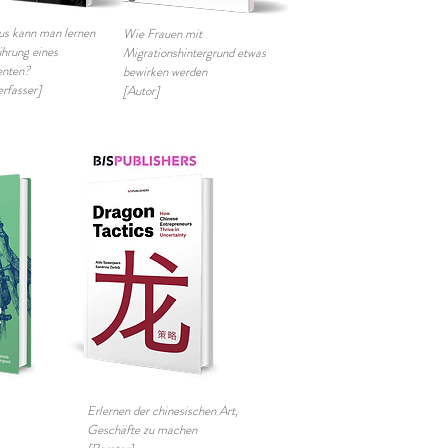
s kann man lernen
Wie Frauen mit
ührung eines
Migrationshintergrund etwas
enten?
bewirken werden
erfasser]
[Autor]
Erlernen der chinesischen Art,
Geschäfte zu machen