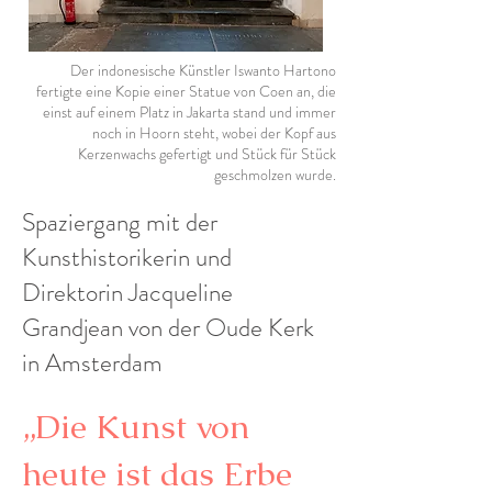
Der indonesische Künstler Iswanto Hartono
fertigte eine Kopie einer Statue von Coen an, die
einst auf einem Platz in Jakarta stand und immer
noch in Hoorn steht, wobei der Kopf aus
Kerzenwachs gefertigt und Stück für Stück
geschmolzen wurde.
Spaziergang mit der
Kunsthistorikerin und
Direktorin Jacqueline
Grandjean von der Oude Kerk
in Amsterdam
„Die Kunst von
heute ist das Erbe