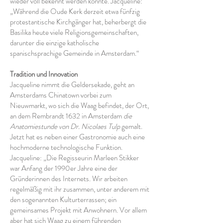
wieder voll bekennt werden konnte. Jacqueline:
„Während die Oude Kerk derzeit etwa fünfzig
protestantische Kirchgänger hat, beherbergt die
Basilika heute viele Religionsgemeinschaften,
darunter die einzige katholische
spanischsprachige Gemeinde in Amsterdam.“
Tradition und Innovation
Jacqueline nimmt die Geldersekade, geht an
Amsterdams Chinatown vorbei zum
Nieuwmarkt, wo sich die Waag befindet, der Ort,
an dem Rembrandt 1632 in Amsterdam
die
Anatomiestunde von Dr. Nicolaes Tulp
gemalt.
Jetzt hat es neben einer Gastronomie auch eine
hochmoderne technologische Funktion.
Jacqueline: „Die Regisseurin Marleen Stikker
war Anfang der 1990er Jahre eine der
Gründerinnen des Internets. Wir arbeiten
regelmäßig mit ihr zusammen, unter anderem mit
den sogenannten Kulturterrassen; ein
gemeinsames Projekt mit Anwohnern. Vor allem
aber hat sich Waag zu einem führenden