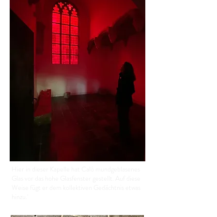
Hier in dieser Kapelle hat Caló mundgeblasenes
Glas vor das hohe Glasfenster gestellt. Auf diese
Weise fügt er dem kollektiven Gedächtnis etwas
hinzu.'