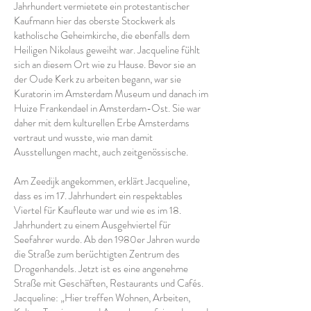
Jahrhundert vermietete ein protestantischer
Kaufmann hier das oberste Stockwerk als
katholische Geheimkirche, die ebenfalls dem
Heiligen Nikolaus geweiht war. Jacqueline fühlt
sich an diesem Ort wie zu Hause. Bevor sie an
der Oude Kerk zu arbeiten begann, war sie
Kuratorin im Amsterdam Museum und danach im
Huize Frankendael in Amsterdam-Ost. Sie war
daher mit dem kulturellen Erbe Amsterdams
vertraut und wusste, wie man damit
Ausstellungen macht, auch zeitgenössische.
Am Zeedijk angekommen, erklärt Jacqueline,
dass es im 17. Jahrhundert ein respektables
Viertel für Kaufleute war und wie es im 18.
Jahrhundert zu einem Ausgehviertel für
Seefahrer wurde. Ab den 1980er Jahren wurde
die Straße zum berüchtigten Zentrum des
Drogenhandels. Jetzt ist es eine angenehme
Straße mit Geschäften, Restaurants und Cafés.
Jacqueline: „Hier treffen Wohnen, Arbeiten,