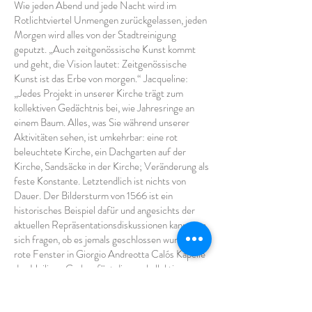
Wie jeden Abend und jede Nacht wird im
Rotlichtviertel Unmengen zurückgelassen, jeden
Morgen wird alles von der Stadtreinigung
geputzt. „Auch zeitgenössische Kunst kommt
und geht, die Vision lautet: Zeitgenössische
Kunst ist das Erbe von morgen.“ Jacqueline:
„Jedes Projekt in unserer Kirche trägt zum
kollektiven Gedächtnis bei, wie Jahresringe an
einem Baum. Alles, was Sie während unserer
Aktivitäten sehen, ist umkehrbar: eine rot
beleuchtete Kirche, ein Dachgarten auf der
Kirche, Sandsäcke in der Kirche; Veränderung als
feste Konstante. Letztendlich ist nichts von
Dauer. Der Bildersturm von 1566 ist ein
historisches Beispiel dafür und angesichts der
aktuellen Repräsentationsdiskussionen kann man
sich fragen, ob es jemals geschlossen wurde. Das
rote Fenster in Giorgio Andreotta Calós Kapelle
des Heiligen Grabes fügt diesem kollektiven
Gedächtnis einen römischen Bezug hinzu. In
dieser Kapelle ist nur noch ein byzantinisch