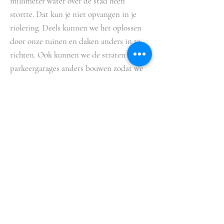
millimeter water over de stad heen
stortte. Dat kun je niet opvangen in je
riolering. Deels kunnen we het oplossen
door onze tuinen en daken anders in te
richten. Ook kunnen we de straten en de
parkeergarages anders bouwen zodat we
het water kunnen vasthouden en het niet
meteen weg hoeft te lopen en rioleringen
overstorten. Het mooie van zulke
ingrepen is dat we er tegelijkertijd de
leefwereld van de stad mee kunnen
veraangenamen. Vroeger was de kwestie:
hoe krijg ik het water zo snel mogelijk
weg, nu wordt het: hoe hou ik het water
langer vast zodat je de stad groen kunt
houden, ook bij de droogte zoals we die
van de zomer hebben gehad. Op zo’n