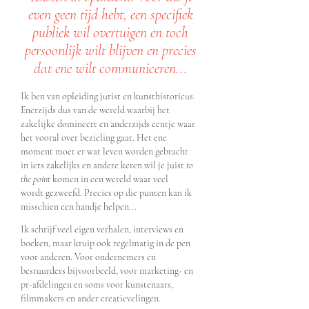
even geen tijd hebt, een specifiek
publiek wil overtuigen en toch
persoonlijk wilt blijven en precies
dat ene wilt communiceren...
Ik ben van opleiding jurist en kunsthistoricus.
Enerzijds dus van d
e wereld waarbij het
zakelijke domineert en anderzijds eentje waar
het vooral over bezieling gaat. Het ene
moment moet er wat leven
worden gebracht
in
iets zakelijks en andere keren wil je juist
to
the point
komen in een wereld waar veel
wordt
gezweefd. Precies op die punten kan ik
misschien een handje helpen...
Ik schrijf veel eig
en verhalen, interviews en
boeken, maar kruip
ook regelmatig in de pen
voor anderen. Voor onde
rnemers en
bestuurders
bi
jvoorbeeld, voor marketing- en
pr-afdelingen en soms voor kunstenaars,
filmmakers en ander creatievelingen.