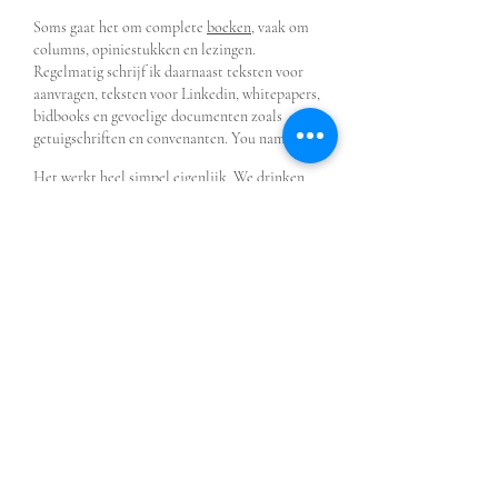
Soms gaat het om complete
boeken
, vaak om
columns, opiniestukken en lezingen.
Regelmatig schrijf ik daarnaast teksten voor
aanvragen, teksten voor Linkedin, whi
tepapers,
bidbooks en gevoelige documenten zoals
getuigschriften en convenanten. You name it...
Het werkt heel simpel eigenlijk. We drinken
een kop koffie, we spreken het stukje door en
ik schrijf het vervolgens. Daarna is er meestal
nog een fase van puntjes op de i zetten. Het
resultaat is steeds alsof je het zelf hebt
geschreven, maar dan precies raak. Het werk is
vanzelfsprekend discre
et.
Meer weten? Bel
(06 - 543 747 92)
of stuur een
e-mail
koos@koosdewilt.com