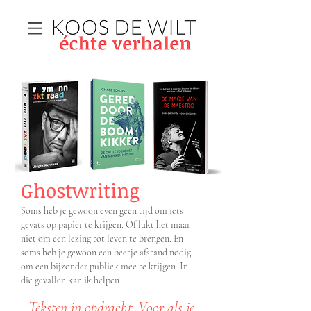
Ghostwriting
Soms heb je gewoon
even
geen tijd om iets
gevats op papier te krijgen. Of lukt het maar
niet
om een lezin
g tot leven te brengen. En
soms heb je gewoon een beetje afstand nodig
om een bijzonder
publiek mee te krijgen. In
die gevallen kan ik helpen...
Teksten in opdracht. Voor als je