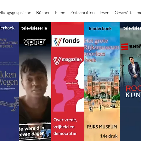
ellungsgespräche
Bücher
Filme
Zeitschriften
lesen
Geschäft
mu
televisieserie
televisie