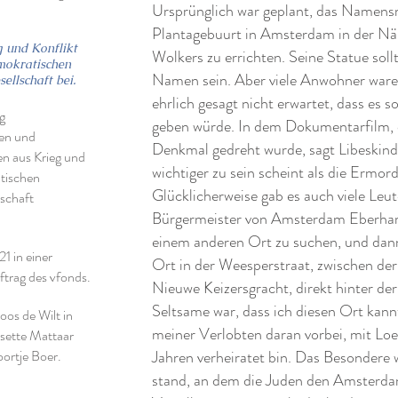
Ursprünglich war geplant, das Namen
Plantagebuurt in Amsterdam in der N
g und Konflikt
Wolkers zu errichten. Seine Statue sol
mokratischen
Namen sein. Aber viele Anwohner waren
ellschaft bei.
ehrlich gesagt nicht erwartet, dass es 
g
geben würde. In dem Dokumentarfilm, 
ren und
Denkmal gedreht wurde, sagt Libeskin
en aus Krieg und
wichtiger zu sein scheint als die Erm
atischen
Glücklicherweise gab es auch viele Leut
lschaft
Bürgermeister von Amsterdam Eberhart
einem anderen Ort zu suchen, und dann
1 in einer
Ort in der Weesperstraat, zwischen de
trag des vfonds.
Nieuwe Keizersgracht, direkt hinter 
Seltsame war, dass ich diesen Ort kannt
os de Wilt in
meiner Verlobten daran vorbei, mit Loes
isette Mattaar
ortje Boer.
Jahren verheiratet bin. Das Besondere 
stand, an dem die Juden den Amsterdam