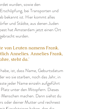
ordet wurden, sowie den
 Erschöpfung, bei Transporten und
b bekannt ist. Hier kommt alles
örfer und Städte, aus denen Juden
pest hat Amsterdam jetzt einen Ort
gebracht wurden.
iste von Leuten namens Frank.
tlich Annelies. Annelies Frank,
ahre, steht da.'
n habe, ist, dass Name, Geburtsdatum
r wo sie starben, noch das Jahr, in
ste jeder Name einzeln aufgeführt
Platz unter den Mitopfern. Dieses
nge Menschen machen. Dann siehst du
ers oder deiner Mutter und rechnest
mit Kieselsteinen haben, den die