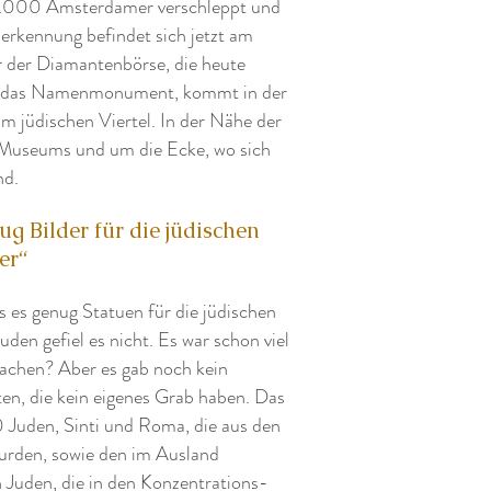
0.000 Amsterdamer verschleppt und
rkennung befindet sich jetzt am
r der Diamantenbörse, die heute
l, das Namenmonument, kommt in der
im jüdischen Viertel. In der Nähe der
 Museums und um die Ecke, wo sich
nd.
ug Bilder für die jüdischen
er“
 es genug Statuen für die jüdischen
den gefiel es nicht. Es war schon viel
machen? Aber es gab noch kein
, die kein eigenes Grab haben. Das
 Juden, Sinti und Roma, die aus den
wurden, sowie den im Ausland
 Juden, die in den Konzentrations-