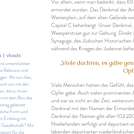
Vor allem, wenn man bedenkt, dass 6
ermordet wurden. Das Denkmal der Ane
Westerplein, auf dem alten Gelände vo
Capital C beherbergt. Unser Denkma
Weesperstraat gut zur Geltung. Direkt 
Synagoge, des Jüdischen Historischen
während des Krieges der Judenrat befa
 | vfonds
„Viele dachten, es gäbe gen
uns unterstützten
ie Relevanz und
Opf
en. Wir tun dies,
und uns mit den
Viele Menschen hatten das Gefühl, dass
en, die zu ihnen
Opfer gebe. Auch vielen prominenten Ju
e mit dem Bau des
und war es nicht an der Zeit, weiterzu
trag geleistet.
Denkmal mit den Namen der Ermordeten
elche Form und
Denkmal der Namen gibt allen 102.220
im Einklang mit
Niederlanden verfolgt und deportiert 
 Gesellschaft? Mit
lebenden deportierten niederländischen
ngsort für die