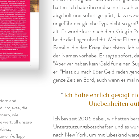
halten. Ich habe ihn und seine Frau 
abgeholt und sofort gespürt, dass es zw
ungefähr der gleiche Typ: nicht so gro
alt. Er wurde kurz nach dem Krieg in Po
beide die Lager überlebt. Meine Eltern
Familie, die den Krieg überlebten. Ich
der Namen vorhabe. Er sagte sofort, da
"Aber wir haben kein Geld für einen Su
er: "Hast du mich über Geld reden gehö
ganze Zeit an Bord, auch wenn es mal ni
Ich habe ehrlich gesagt nic
"
edom and
Unebenheiten auf 
d Projekte, die
nnern, wie
Ich bin seit 2006 dabei, wir hatten be
e wertvoll unsere
Unterstützungsbotschaften und es wurde
tives,
nach New York, um mit Libeskind weiter
einer Auflage