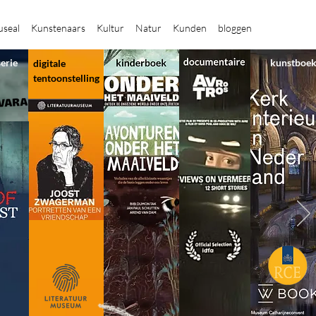
seal
Kunstenaars
Kultur
Natur
Kunden
bloggen
serie
kunstboe
digitale
tentoonstelling