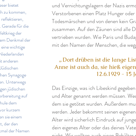
eser bietet
und Vernichtungslagern der Nazis erm
äch zu kommen,
Verstorbenen einen Platz Hunger oder
reflektieren,
Todesmärschen und von denen kein Gra
 Gerade für die
zusammen. Auf den Zäunen sind alle D
eltkrieg der
vertrieben wurden. Wie Paris und Buda
 dem Denkmal der
mit den Namen der Menschen, die weg
ine wichtige
Niederlanden
„
Dort drüben ist die lange L
t anderen
Anne ist auch da, sie hieß eigen
 Jüdischen
12.6.1929 - 15 J
chen Synagoge
en. Unterwegs
Das Einzige, was ich Libeskind gegebe
igen jüdischen
und Alter genannt werden müssen. Wede
rbereitung auf
chule dem
dem sie getötet wurden. Außerdem mus
vor kurzem
werden. Jeder bekommt seinen eigenen 
en sie einem
Alter wird sicherlich Eindruck auf ju
t, der den
dein eigenes Alter oder das deines Vat
nkmal der Namen
nicht. Wir wollten auch einen Behälter 