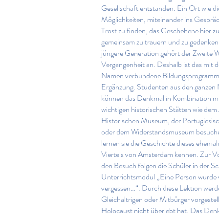
Gesellschaft entstanden. Ein Ort wie di
Möglichkeiten, miteinander ins Gespr
Trost zu finden, das Geschehene hier zu 
gemeinsam zu trauern und zu gedenken.
jüngere Generation gehört der Zweite W
Vergangenheit an. Deshalb ist das mit
Namen verbundene Bildungsprogramm e
Ergänzung. Studenten aus den ganzen 
können das Denkmal in Kombination mi
wichtigen historischen Stätten wie dem
Historischen Museum, der Portugiesis
oder dem Widerstandsmuseum besuch
lernen sie die Geschichte dieses ehemal
Viertels von Amsterdam kennen. Zur Vo
den Besuch folgen die Schüler in der S
Unterrichtsmodul „Eine Person wurde 
vergessen…“. Durch diese Lektion werd
Gleichaltrigen oder Mitbürger vorgestell
Holocaust nicht überlebt hat. Das De