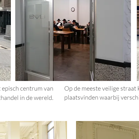
t episch centrum van
Op de meeste veilige straat
plaatsvinden waarbij verschi
handel in de wereld.