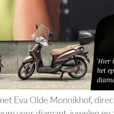
'Hier
het e
diama
et Eva Olde Monnikhof, direc
um voor diamant, juwelen en z