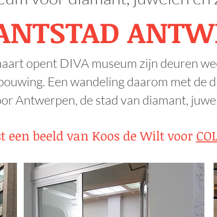
ANTSTAD ANTW
aart opent DIVA museum zijn deuren we
bouwing. Een wandeling daarom met de di
r Antwerpen, de stad van diamant, juwele
t een beeld van Koos de Wilt voor
CO