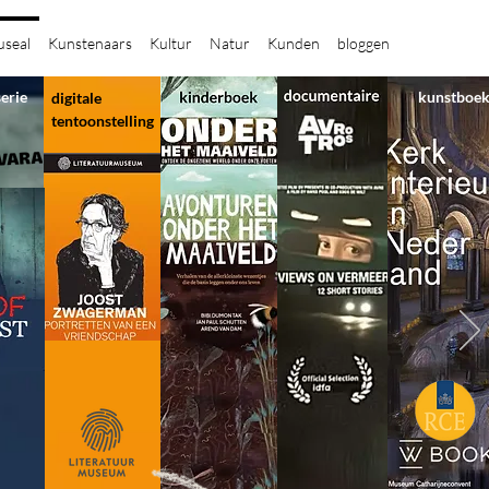
seal
Kunstenaars
Kultur
Natur
Kunden
bloggen
serie
kunstboe
digitale
tentoonstelling