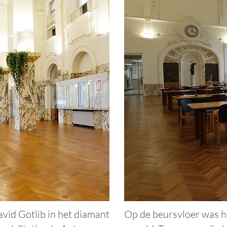
vid Gotlib in het diamant
Op de beursvloer was he