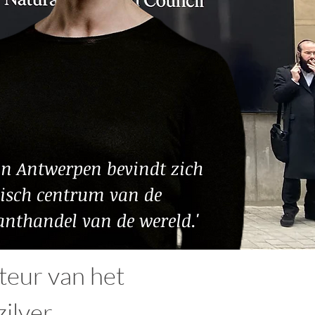
 in Antwerpen bevindt zich
pisch centrum van de
nthandel van de wereld.'
teur van het
ilver