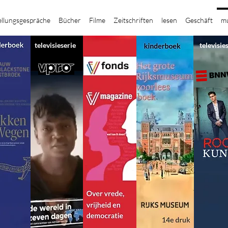
ellungsgespräche
Bücher
Filme
Zeitschriften
lesen
Geschäft
mu
televisieserie
televisie