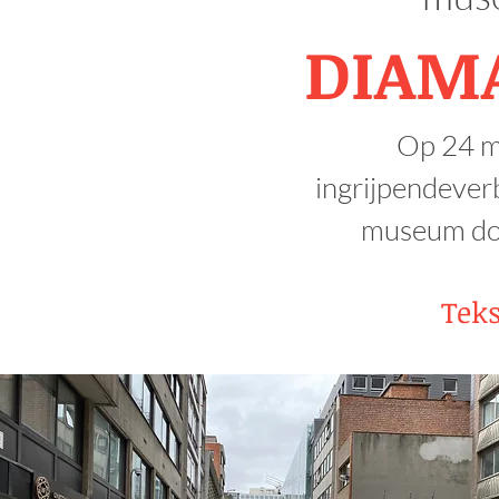
DIAM
Op 24 m
ingrijpendever
museum doo
Teks