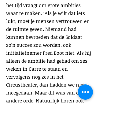
het tijd vraagt om grote ambities
waar te maken. ‘Als je wilt dat iets
lukt, moet je mensen vertrouwen en
de ruimte geven. Niemand had
kunnen bevroeden dat de Soldaat
zo’n succes zou worden, ook
initiatiefnemer Fred Boot niet. Als hij
alleen de ambitie had gehad om zes
weken in Carré te staan en
vervolgens nog zes in het
Circustheater, dan hadden we niet
meegedaan. Maar dit was van een
andere orde. Natuurlijk horen ook
tegenslagen bij zo’n project, maar
ook daar kun je anders tegenaan
kijken. Toen de Dakota naar het
theater werd vervoerd en onder een