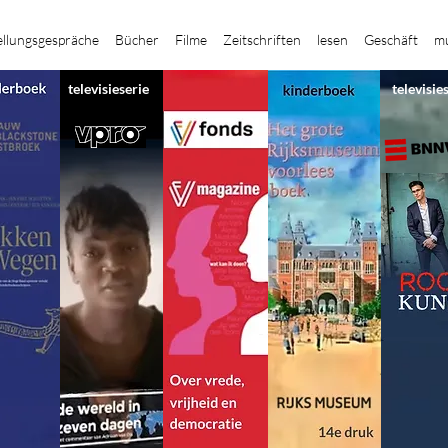
ellungsgespräche
Bücher
Filme
Zeitschriften
lesen
Geschäft
mu
televisieserie
televisie