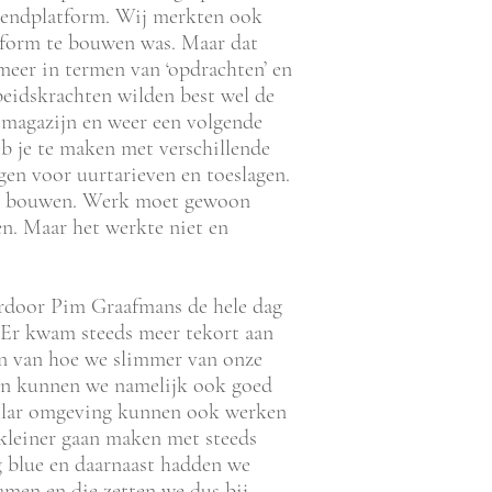
tzendplatform. Wij merkten ook
atform te bouwen was. Maar dat
meer in termen van ‘opdrachten’ en
eidskrachten wilden best wel de
t magazijn en weer een volgende
b je te maken met verschillende
gen voor uurtarieven en toeslagen.
 te bouwen. Werk moet gewoon
ven. Maar het werkte niet en
rdoor Pim Graafmans de hele dag
: ‘Er kwam steeds meer tekort aan
n van hoe we slimmer van onze
n kunnen we namelijk ook goed
collar omgeving kunnen ook werken
 kleiner gaan maken met steeds
g blue en daarnaast hadden we
amen en die zetten we dus bij