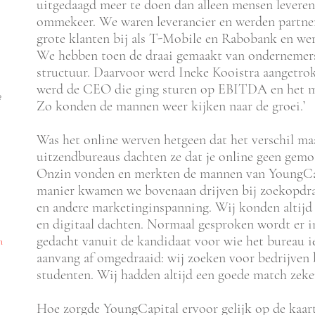
uitgedaagd meer te doen dan alleen mensen leveren
ommekeer. We waren leverancier en werden partne
grote klanten bij als T-Mobile en Rabobank en wer
We hebben toen de draai gemaakt van ondernemer
structuur. Daarvoor werd Ineke Kooistra aangetrok
werd de CEO die ging sturen op EBITDA en het 
e
Zo konden de mannen weer kijken naar de groei.’
Was het online werven hetgeen dat het verschil maa
uitzendbureaus dachten ze dat je online geen gem
Onzin vonden en merkten de mannen van YoungCap
manier kwamen we bovenaan drijven bij zoekopdr
en andere marketinginspanning. Wij konden altijd
en digitaal dachten. Normaal gesproken wordt er i
gedacht vanuit de kandidaat voor wie het bureau iet
n
aanvang af omgedraaid: wij zoeken voor bedrijven
studenten. Wij hadden altijd een goede match zeker
Hoe zorgde YoungCapital ervoor gelijk op de kaart