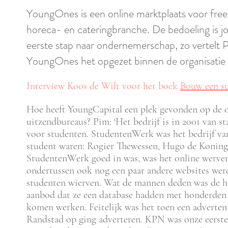
YoungOnes is een online marktplaats voor freela
horeca- en cateringbranche. De bedoeling is 
eerste stap naar ondernemerschap, zo vertelt 
YoungOnes het opgezet binnen de organisatie
Interview Koos de Wilt voor het boek
Bouw een su
Hoe heeft YoungCapital een plek gevonden op de o
uitzendbureaus? Pim: ‘Het bedrijf is in 2001 van st
voor studenten. StudentenWerk was het bedrijf va
student waren: Rogier Thewessen, Hugo de Koning
StudentenWerk goed in was, was het online werven
ondertussen ook nog een paar andere websites we
studenten wierven. Wat de mannen deden was de he
aanbod dat ze een database hadden met honderden 
komen werken. Feitelijk was het toen een advertent
Randstad op ging adverteren. KPN was onze eerste 