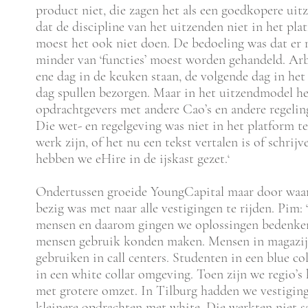
product niet, die zagen het als een goedkopere ui
dat de discipline van het uitzenden niet in het pl
moest het ook niet doen. De bedoeling was dat er 
minder van ‘functies’ moest worden gehandeld. Arb
ene dag in de keuken staan, de volgende dag in he
dag spullen bezorgen. Maar in het uitzendmodel he
opdrachtgevers met andere Cao’s en andere regelin
Die wet- en regelgeving was niet in het platform
werk zijn, of het nu een tekst vertalen is of schrij
hebben we eHire in de ijskast gezet.‘
Ondertussen groeide YoungCapital maar door waa
bezig was met naar alle vestigingen te rijden. Pim
mensen en daarom gingen we oplossingen bedenke
mensen gebruik konden maken. Mensen in magazij
gebruiken in call centers. Studenten in een blue 
in een white collar omgeving. Toen zijn we regio’s
met grotere omzet. In Tilburg hadden we vestigin
kleinere opdrachten met white. Die werkten niet s