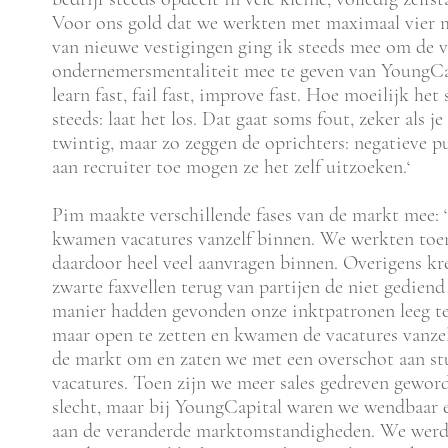
Voor ons gold dat we werkten met maximaal vier m
van nieuwe vestigingen ging ik steeds mee om de 
ondernemersmentaliteit mee te geven van YoungCap
learn fast, fail fast, improve fast. Hoe moeilijk he
steeds: laat het los. Dat gaat soms fout, zeker als 
twintig, maar zo zeggen de oprichters: negatieve pu
aan recruiter toe mogen ze het zelf uitzoeken.‘
Pim maakte verschillende fases van de markt mee: 
kwamen vacatures vanzelf binnen. We werkten toe
daardoor heel veel aanvragen binnen. Overigens k
zwarte faxvellen terug van partijen de niet gedien
manier hadden gevonden onze inktpatronen leeg 
maar open te zetten en kwamen de vacatures vanzel
de markt om en zaten we met een overschot aan st
vacatures. Toen zijn we meer sales gedreven gewor
slecht, maar bij YoungCapital waren we wendbaar 
aan de veranderde marktomstandigheden. We werde