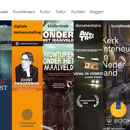
seal
Kunstenaars
Kultur
Natur
Kunden
bloggen
serie
kunstboe
digitale
tentoonstelling