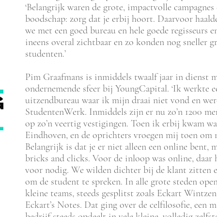
‘Belangrijk waren de grote, impactvolle campagne
boodschap: zorg dat je erbij hoort. Daarvoor haalde
we met een goed bureau en hele goede regisseurs 
ineens overal zichtbaar en zo konden nog sneller g
studenten.’
Pim Graafmans is inmiddels twaalf jaar in dienst ma
ondernemende sfeer bij YoungCapital. ‘Ik werkte ee
uitzendbureau waar ik mijn draai niet vond en wer
StudentenWerk. Inmiddels zijn er nu zo’n 1200 me
op zo’n veertig vestigingen. Toen ik erbij kwam wa
Eindhoven, en de oprichters vroegen mij toen om n
Belangrijk is dat je er niet alleen een online bent, m
bricks and clicks. Voor de inloop was online, daar
voor nodig. We wilden dichter bij de klant zitten
om de student te spreken. In alle grote steden ope
kleine teams, steeds gesplitst zoals Eckart Wintzen
Eckart’s Notes. Dat ging over de celfilosofie, een
bedrijf steeds opdeelt in vele kleine, volledig zelfs