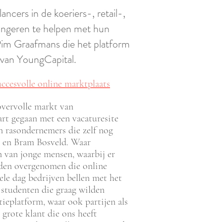
ncers in de koeriers-, retail-,
jongeren te helpen met hun
Pim Graafmans die het platform
 van YoungCapital.
ccesvolle online marktplaats
vervolle markt van
art gegaan met een vacaturesite
n rasondernemers die zelf nog
 en Bram Bosveld. Waar
 van jonge mensen, waarbij er
rden overgenomen die online
le dag bedrijven bellen met het
studenten die graag wilden
ieplatform, waar ook partijen als
grote klant die ons heeft