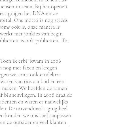
ensen in team. Bij het openen
vestigingen het DNA en de
ital. Ons motto is nog steeds
t soms ook is, onze mantra is
je werkt met jonkies van begin
bliciteit is ook publiciteit. Tot
‘Toen ik erbij kwam in 2006
n nog met faxen en kregen
regen we soms ook eindeloze
d waren van ons aanbod en een
te maken. We hoefden de ramen
f binnenvliegen. In 2008 draaide
udenten en waren er nauwelijks
den. De uitzendmarkt ging heel
en konden we ons snel aanpassen
n de outsider en veel klanten