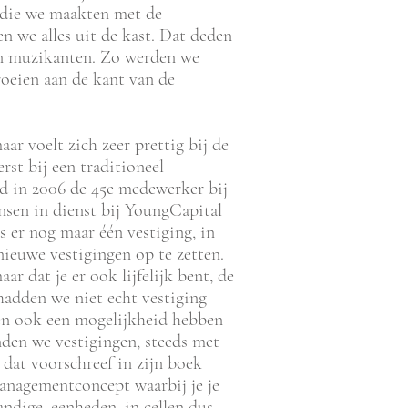
s die we maakten met de
n we alles uit de kast. Dat deden
en muzikanten. Zo werden we
roeien aan de kant van de
ar voelt zich zeer prettig bij de
rst bij een traditioneel
d in 2006 de 45e medewerker bij
nsen in dienst bij YoungCapital
s er nog maar één vestiging, in
ieuwe vestigingen op te zetten.
aar dat je er ook lijfelijk bent, de
 hadden we niet echt vestiging
 en ook een mogelijkheid hebben
nden we vestigingen, steeds met
 dat voorschreef in zijn boek
 managementconcept waarbij je je
tandige, eenheden, in cellen dus.