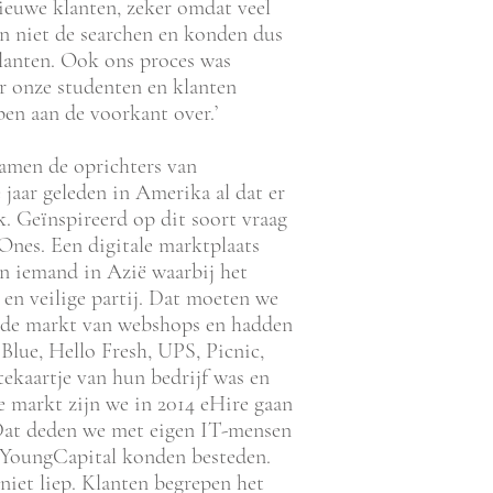
ieuwe klanten, zeker omdat veel
en niet de searchen en konden dus
lanten. Ook ons proces was
r onze studenten en klanten
pen aan de voorkant over.’
amen de oprichters van
 jaar geleden in Amerika al dat er
. Geïnspireerd op dit soort vraag
nes. Een digitale marktplaats
n iemand in Azië waarbij het
e en veilige partij. Dat moeten we
n de markt van webshops en hadden
Blue, Hello Fresh, UPS, Picnic,
itekaartje van hun bedrijf was en
ze markt zijn we in 2014 eHire gaan
 Dat deden we met eigen IT-mensen
we YoungCapital konden besteden.
niet liep. Klanten begrepen het