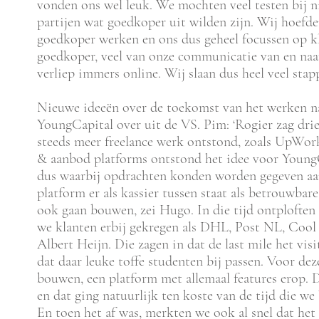
vonden ons wel leuk. We mochten veel testen bij n
partijen wat goedkoper uit wilden zijn. Wij hoefd
goedkoper werken en ons dus geheel focussen op k
goedkoper, veel van onze communicatie van en naa
verliep immers online. Wij slaan dus heel veel stap
Nieuwe ideeën over de toekomst van het werken n
YoungCapital over uit de VS. Pim: ‘Rogier zag drie
steeds meer freelance werk ontstond, zoals UpWork
& aanbod platforms ontstond het idee voor YoungO
dus waarbij opdrachten konden worden gegeven aa
platform er als kassier tussen staat als betrouwbar
ook gaan bouwen, zei Hugo. In die tijd ontplofte
we klanten erbij gekregen als DHL, Post NL, Cool 
Albert Heijn. Die zagen in dat de last mile het vis
dat daar leuke toffe studenten bij passen. Voor de
bouwen, een platform met allemaal features erop.
en dat ging natuurlijk ten koste van de tijd die 
En toen het af was, merkten we ook al snel dat het 