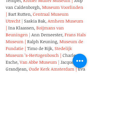
Tempel,
Kröller Müller Museum
|
Joop
van Caldenborgh,
Museum Voorlinden
|
Bart Rutten,
Centraal Museum
Utrecht
|
Saskia Bak,
Arnhem Museum
|
Ina Klaassen,
Boijmans van
Beuningen
|
Ann Demeester,
Frans Hals
Museum
|
Ralph Keuning,
Museum de
Fundatie
|
Timo de Rijk,
Stedelijk
Museum ’s-Hertogenbosch
|
Charles
Esche,
Van Abbe Museum
|
Jacqueline
Grandjean,
Oude Kerk Amsterdam
|
Eva
Olde Monninkhof,
DIVA, museum voor
diamant, juwelen en zilver
|
Denise de
Boer,
Kunstmuseum Flevoland
|
Emile
Schrijver,
Joods Historisch Museum
|
Ann Goldstein,
Stedelijk Museum
Amsterdam
|
Wim Pijbes,
voorheen
Rijksmuseum
|
Oorlogsmusea
|
Jacques
Grishaver,
Holocaust Monument