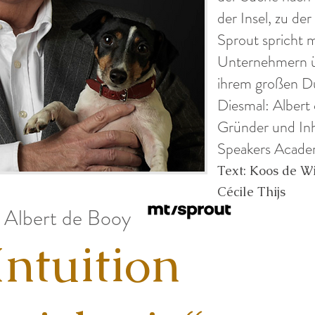
der Insel, zu der
Sprout spricht 
Unternehmern üb
ihrem großen D
Diesmal: Albert
Gründer und In
Speakers Acade
Text: Koos de Wi
Cécile Thijs
 Albert de Booy
ntuition