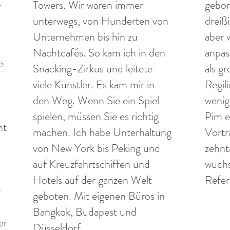
Towers. Wir waren immer
gebor
unterwegs, von Hunderten von
dreiß
Unternehmen bis hin zu
aber 
Nachtcafés. So kam ich in den
anpas
e
Snacking-Zirkus und leitete
als g
viele Künstler. Es kam mir in
Regil
den Weg. Wenn Sie ein Spiel
wenig
spielen, müssen Sie es richtig
Pim e
ht
machen. Ich habe Unterhaltung
Vortr
von New York bis Peking und
zehn
auf Kreuzfahrtschiffen und
wuchs
Hotels auf der ganzen Welt
Refer
r
geboten. Mit eigenen Büros in
Bangkok, Budapest und
er
Düsseldorf.