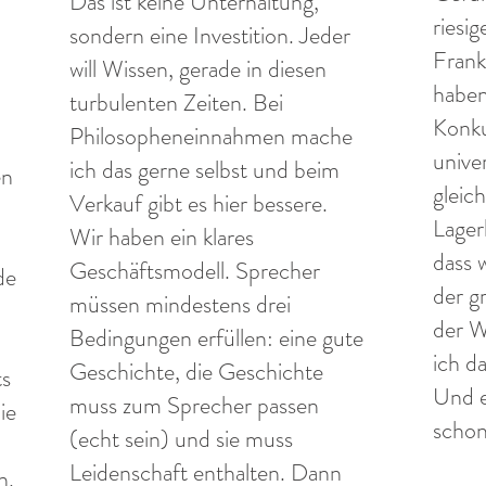
Das ist keine Unterhaltung,
riesig
sondern eine Investition. Jeder
Frank
will Wissen, gerade in diesen
haben
turbulenten Zeiten. Bei
Konku
Philosopheneinnahmen mache
univer
ich das gerne selbst und beim
en
gleic
Verkauf gibt es hier bessere.
Lager
Wir haben ein klares
dass w
Geschäftsmodell. Sprecher
de
der g
müssen mindestens drei
der W
Bedingungen erfüllen: eine gute
ich da
Geschichte, die Geschichte
ts
Und e
muss zum Sprecher passen
ie
schon
(echt sein) und sie muss
Leidenschaft enthalten. Dann
n.