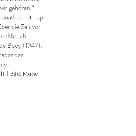
 wir gehören.“
monatlich mit Top-
er die Zeit vor
urchbruch.
 de Booy (1947),
haber der
my.
lt | Bild: Marie-