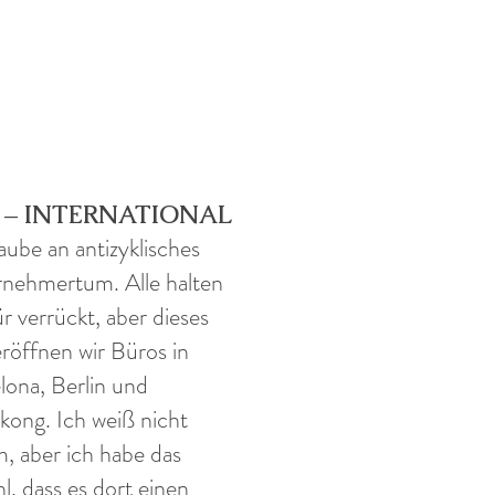
3 – INTERNATIONAL
laube an antizyklisches
nehmertum. Alle halten
ür verrückt, aber dieses
eröffnen wir Büros in
lona, Berlin und
ong. Ich weiß nicht
, aber ich habe das
l, dass es dort einen