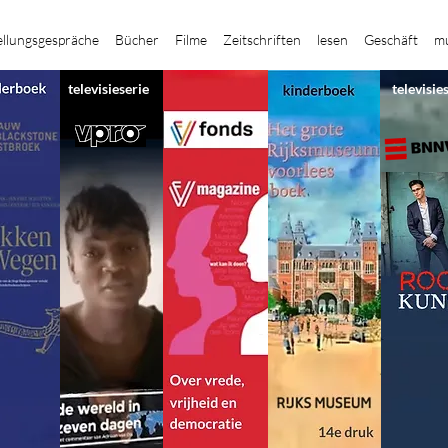
ellungsgespräche
Bücher
Filme
Zeitschriften
lesen
Geschäft
mu
televisieserie
televisie