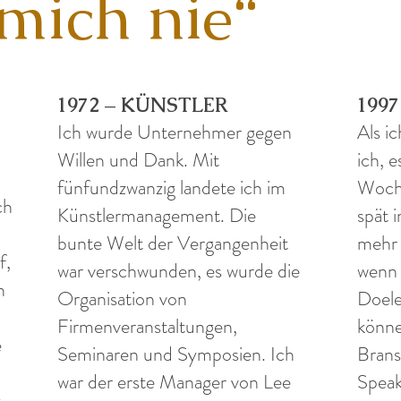
mich nie“
1972 – KÜNSTLER
199
Ich wurde Unternehmer gegen
Als i
Willen und Dank. Mit
ich, e
fünfundzwanzig landete ich im
Woche
ch
Künstlermanagement. Die
spät i
bunte Welt der Vergangenheit
mehr 
f,
war verschwunden, es wurde die
wenn 
h
Organisation von
Doele
Firmenveranstaltungen,
könne
e
Seminaren und Symposien. Ich
Brans
war der erste Manager von Lee
Speak
g