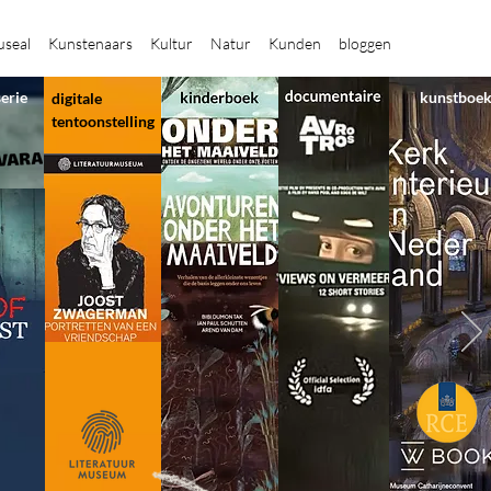
seal
Kunstenaars
Kultur
Natur
Kunden
bloggen
serie
kunstboe
digitale
tentoonstelling