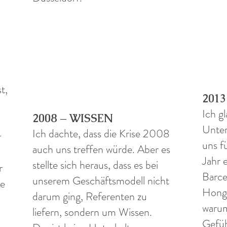
t,
201
Ich g
2008 – WISSEN
Unter
Ich dachte, dass die Krise 2008
r
uns f
auch uns treffen würde. Aber es
Jahr 
stellte sich heraus, dass es bei
r
Barce
unserem Geschäftsmodell nicht
ie
Hongk
darum ging, Referenten zu
warum
liefern, sondern um Wissen.
Gefüh