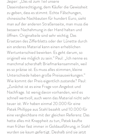
Jasper: „Das ist zum Teil unsere
Daseinsberechtigung, dem Käufer die Gewissheit
zu geben, dass es stimmt. Echte Fälschungen,
chinesische Nachbauten für hundert Euro, sieht
man auf der anderen Straßenseite, man muss die
bessere Nachahmung in der Hand halten und
öffnen. Originalteile sind sehr wichtig. Das
Ersetzen des Zifferblatts oder der Lünette durch
ein anderes Material kann einen erheblichen
Wertunterschied bewirken. Es geht darum, so
originell wie möglich zu sein.“ Paul: „Ich nenne es
manchmal scherzhaft Briefmarkensammeln, weil
es so präzise ist. Es muss alles stimmen, kleine
Unterschiede haben große Preisauswirkungen.“
Wie kommt der Preis eigentlich zustande? Paul:
„Zunächst ist es eine Frage von Angebot und
Nachfrage. Ist wenig davon vorhanden, wird es
schnell wertvoll, auch wenn das Material nicht sehr
teuer ist. Wir haben einmal 20.000 für eine
Patek Phillippe aus Stahl bezahlt und 10.000 für
eine vergleichbare mit der gleichen Referenz. Das
hatte alles mit Knappheit zu tun, Patek kaufte
man früher fast immer in Goldausführung, in Stahl
wurden sie kaum gefertigt. Deshalb sind sie jetzt