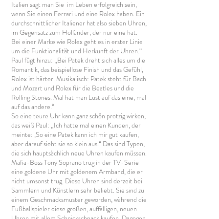
Italien sagt man Sie
im Leben erfolgreich sein,
wenn Sie einen Ferrari und eine Rolex haben. Ein
durchschnittlicher Italiener hat also sieben Uhren,
im Gegensatz zum Holländer, der nur eine hat.
Bei einer Marke wie Rolex geht es in erster Linie
um die Funktionalität und Herkunft der Uhren.“
Paul fügt hinzu: „Bei Patek dreht sich alles um die
Romantik, das beispiellose Finish und das Gefühl,
Rolex ist härter. Musikalisch: Patek steht für Bach
und Mozart und Rolex für die Beatles und die
Rolling Stones. Mal hat man Lust auf das eine, mal
auf das andere.“
So eine teure Uhr kann ganz schön protzig wirken,
das weiß Paul: „Ich hatte mal einen Kunden, der
meinte: ‚So eine Patek kann ich mir gut kaufen,
aber darauf sieht sie so klein aus.“ Das sind Typen,
die sich hauptsächlich neue Uhren kaufen müssen.
Mafia-Boss Tony Soprano trug in der TV-Serie
eine goldene Uhr mit goldenem Armband, die er
nicht umsonst trug. Diese Uhren sind derzeit bei
Sammlern und Künstlern sehr beliebt. Sie sind zu
einem Geschmacksmuster geworden, während die
Fußballspieler diese großen, auffälligen, neuen
Uhren mit allem Schnickschnack kaufen. Dagegen