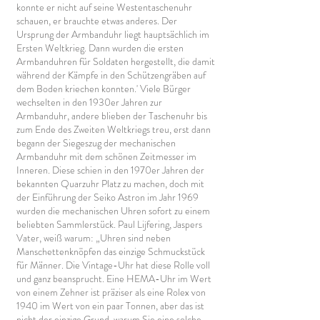
konnte er nicht auf seine Westentaschenuhr
schauen, er brauchte etwas anderes. Der
Ursprung der Armbanduhr liegt hauptsächlich im
Ersten Weltkrieg. Dann wurden die ersten
Armbanduhren für Soldaten hergestellt, die damit
während der Kämpfe in den Schützengräben auf
dem Boden kriechen konnten.' Viele Bürger
wechselten in den 1930er Jahren zur
Armbanduhr, andere blieben der Taschenuhr bis
zum Ende des Zweiten Weltkriegs treu, erst dann
begann der Siegeszug der mechanischen
Armbanduhr mit dem schönen Zeitmesser im
Inneren. Diese schien in den 1970er Jahren der
bekannten Quarzuhr Platz zu machen, doch mit
der Einführung der Seiko Astron im Jahr 1969
wurden die mechanischen Uhren sofort zu einem
beliebten Sammlerstück. Paul Lijfering, Jaspers
Vater, weiß warum: „Uhren sind neben
Manschettenknöpfen das einzige Schmuckstück
für Männer. Die Vintage-Uhr hat diese Rolle voll
und ganz beansprucht. Eine HEMA-Uhr im Wert
von einem Zehner ist präziser als eine Rolex von
1940 im Wert von ein paar Tonnen, aber das ist
nicht der einzige Grund, warum Sie eine solche