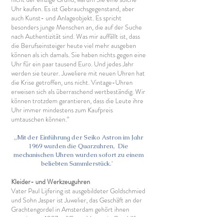
Uhr kaufen. Es ist Gebrauchsgegenstand, aber
auch Kunst- und Anlageobjekt. Es spricht
besonders junge Menschen an, die auf der Suche
nach Authentizität sind. Was mir auffällt ist, dass
die Berufseinsteiger heute viel mehr ausgeben
können als ich damals. Sie haben nichts gegen eine
Uhr für ein paar tausend Euro. Und jedes Jahr
werden sie teurer. Juweliere mit neuen Uhren hat
die Krise getroffen, uns nicht. Vintage-Uhren
erweisen sich als überraschend wertbeständig. Wir
können trotzdem garantieren, dass die Leute ihre
Uhr immer mindestens zum Kaufpreis
umtauschen können.“
„Mit der Einführung der Seiko Astron im Jahr
1969 wurden die Quarzuhren,
Die
mechanischen Uhren wurden sofort zu einem
beliebten Sammlerstück.'
Kleider- und Werkzeuguhren
Vater Paul Lijfering ist ausgebildeter Goldschmied
und Sohn Jasper ist Juwelier, das Geschäft an der
Grachtengordel in Amsterdam gehört ihnen