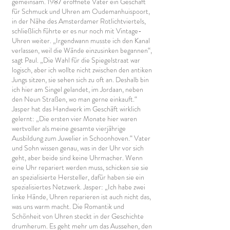
gemeinsam. 1987 eröffnete Vater ein Geschäft
für Schmuck und Uhren am Oudemanhuispoort,
in der Nähe des Amsterdamer Rotlichtviertels,
schließlich führte er es nur noch mit Vintage-
Uhren weiter. „Irgendwann musste ich den Kanal
verlassen, weil die Wände einzusinken begannen“,
sagt Paul. „Die Wahl für die Spiegelstraat war
logisch, aber ich wollte nicht zwischen den antiken
Jungs sitzen, sie sehen sich zu oft an. Deshalb bin
ich hier am Singel gelandet, im Jordaan, neben
den Neun Straßen, wo man gerne einkauft.“
Jasper hat das Handwerk im Geschäft wirklich
gelernt: „Die ersten vier Monate hier waren
wertvoller als meine gesamte vierjährige
Ausbildung zum Juwelier in Schoonhoven.“ Vater
und Sohn wissen genau, was in der Uhr vor sich
geht, aber beide sind keine Uhrmacher. Wenn
eine Uhr repariert werden muss, schicken sie sie
an spezialisierte Hersteller, dafür haben sie ein
spezialisiertes Netzwerk. Jasper: „Ich habe zwei
linke Hände, Uhren reparieren ist auch nicht das,
was uns warm macht. Die Romantik und
Schönheit von Uhren steckt in der Geschichte
drumherum. Es geht mehr um das Aussehen, den