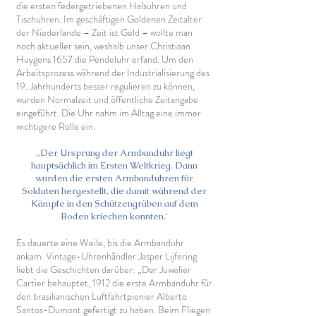
die ersten federgetriebenen Halsuhren und
Tischuhren. Im geschäftigen Goldenen Zeitalter
der Niederlande – Zeit ist Geld – wollte man
noch aktueller sein, weshalb unser Christiaan
Huygens 1657 die Pendeluhr erfand. Um den
Arbeitsprozess während der Industrialisierung des
19. Jahrhunderts besser regulieren zu können,
wurden Normalzeit und öffentliche Zeitangabe
eingeführt. Die Uhr nahm im Alltag eine immer
wichtigere Rolle ein.
„Der Ursprung der Armbanduhr liegt
hauptsächlich im Ersten Weltkrieg. Dann
wurden die ersten Armbanduhren für
Soldaten hergestellt, die damit während der
Kämpfe in den Schützengräben auf dem
Boden kriechen konnten.'
Es dauerte eine Weile, bis die Armbanduhr
ankam. Vintage-Uhrenhändler Jasper Lijfering
liebt die Geschichten darüber: „Der Juwelier
Cartier behauptet, 1912 die erste Armbanduhr für
den brasilianischen Luftfahrtpionier Alberto
Santos-Dumont gefertigt zu haben. Beim Fliegen