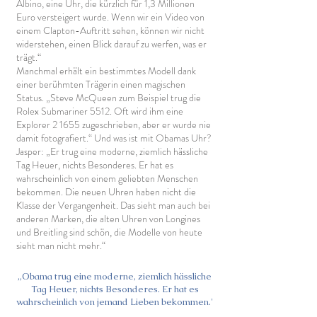
Albino, eine Uhr, die kürzlich für 1,3 Millionen
Euro versteigert wurde. Wenn wir ein Video von
einem Clapton-Auftritt sehen, können wir nicht
widerstehen, einen Blick darauf zu werfen, was er
trägt.“
Manchmal erhält ein bestimmtes Modell dank
einer berühmten Trägerin einen magischen
Status. „Steve McQueen zum Beispiel trug die
Rolex Submariner 5512. Oft wird ihm eine
Explorer 2 1655 zugeschrieben, aber er wurde nie
damit fotografiert.“ Und was ist mit Obamas Uhr?
Jasper: „Er trug eine moderne, ziemlich hässliche
Tag Heuer, nichts Besonderes. Er hat es
wahrscheinlich von einem geliebten Menschen
bekommen. Die neuen Uhren haben nicht die
Klasse der Vergangenheit. Das sieht man auch bei
anderen Marken, die alten Uhren von Longines
und Breitling sind schön, die Modelle von heute
sieht man nicht mehr.“
„Obama trug eine moderne, ziemlich hässliche
Tag Heuer, nichts Besonderes. Er hat es
wahrscheinlich von jemand Lieben bekommen.'