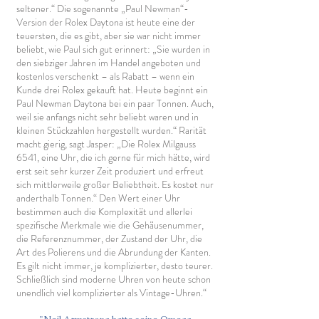
seltener.“ Die sogenannte „Paul Newman“-
Version der Rolex Daytona ist heute eine der
teuersten, die es gibt, aber sie war nicht immer
beliebt, wie Paul sich gut erinnert: „Sie wurden in
den siebziger Jahren im Handel angeboten und
kostenlos verschenkt – als Rabatt – wenn ein
Kunde drei Rolex gekauft hat. Heute beginnt ein
Paul Newman Daytona bei ein paar Tonnen. Auch,
weil sie anfangs nicht sehr beliebt waren und in
kleinen Stückzahlen hergestellt wurden.“ Rarität
macht gierig, sagt Jasper: „Die Rolex Milgauss
6541, eine Uhr, die ich gerne für mich hätte, wird
erst seit sehr kurzer Zeit produziert und erfreut
sich mittlerweile großer Beliebtheit. Es kostet nur
anderthalb Tonnen.“ Den Wert einer Uhr
bestimmen auch die Komplexität und allerlei
spezifische Merkmale wie die Gehäusenummer,
die Referenznummer, der Zustand der Uhr, die
Art des Polierens und die Abrundung der Kanten.
Es gilt nicht immer, je komplizierter, desto teurer.
Schließlich sind moderne Uhren von heute schon
unendlich viel komplizierter als Vintage-Uhren.“