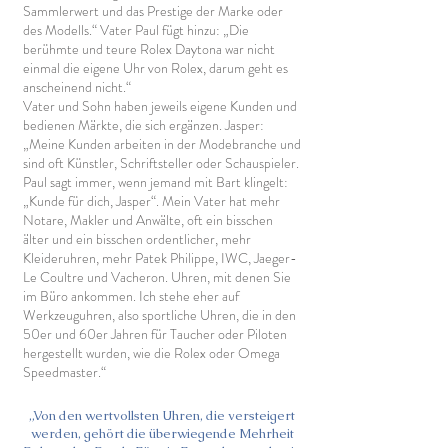
Sammlerwert und das Prestige der Marke oder
des Modells.“ Vater Paul fügt hinzu: „Die
berühmte und teure Rolex Daytona war nicht
einmal die eigene Uhr von Rolex, darum geht es
anscheinend nicht.“
Vater und Sohn haben jeweils eigene Kunden und
bedienen Märkte, die sich ergänzen. Jasper:
„Meine Kunden arbeiten in der Modebranche und
sind oft Künstler, Schriftsteller oder Schauspieler.
Paul sagt immer, wenn jemand mit Bart klingelt:
„Kunde für dich, Jasper“. Mein Vater hat mehr
Notare, Makler und Anwälte, oft ein bisschen
älter und ein bisschen ordentlicher, mehr
Kleideruhren, mehr Patek Philippe, IWC, Jaeger-
Le Coultre und Vacheron. Uhren, mit denen Sie
im Büro ankommen. Ich stehe eher auf
Werkzeuguhren, also sportliche Uhren, die in den
50er und 60er Jahren für Taucher oder Piloten
hergestellt wurden, wie die Rolex oder Omega
Speedmaster.“
„Von den wertvollsten Uhren, die versteigert
werden, gehört die überwiegende Mehrheit