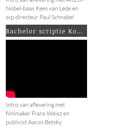
Nobel-baas Kees van Lede en
scp directeur Paul Schnabel
Bachelor scriptie Koos e Wilt
Intro van aflevering met
filmmaker Frans Weisz en
publicist Aaron Betsky