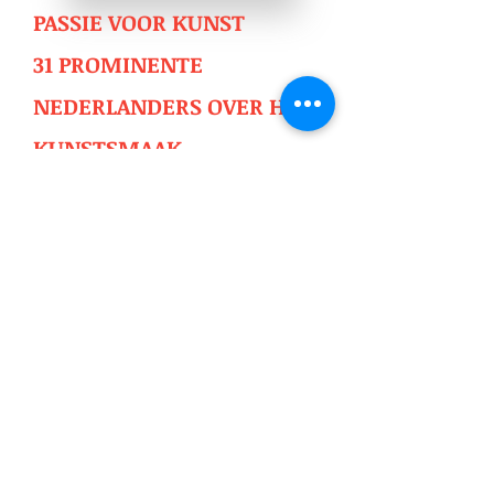
PASSIE VOOR KUNST
31 PROMINENTE
NEDERLANDERS OVER HUN
KUNSTSMAAK
Voor het boek ‘P
assie voor kunst
’ en
het AVRO-televisieprogramma
‘Liefhebbers’
interviewde Koos de
Wilt prominente Nederlanders uit de
wetenschap, politiek, het
bedrijfsleven over de kunst.