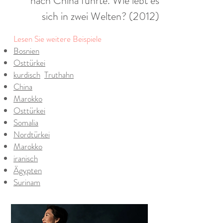
nach China führte. Wie lebt es
sich in zwei Welten? (2012)
Lesen Sie weitere Beispiele
Bosnien
Osttürkei
​​
kurdisch
Truthahn
China
Marokko
Osttürkei
Somalia
Nordtürkei
Marokko
iranisch
Ägypten
Surinam